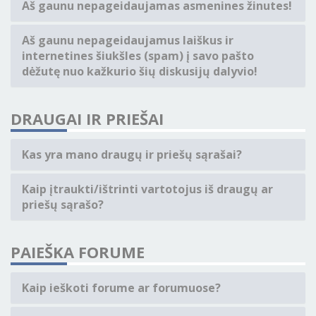
Aš gaunu nepageidaujamas asmenines žinutes!
Aš gaunu nepageidaujamus laiškus ir
internetines šiukšles (spam) į savo pašto
dėžutę nuo kažkurio šių diskusijų dalyvio!
DRAUGAI IR PRIEŠAI
Kas yra mano draugų ir priešų sąrašai?
Kaip įtraukti/ištrinti vartotojus iš draugų ar
priešų sąrašo?
PAIEŠKA FORUME
Kaip ieškoti forume ar forumuose?