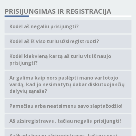
PRISIJUNGIMAS IR REGISTRACIJA
Kodėl aš negaliu prisijungti?
Kodėl aš iš viso turiu užsiregistruoti?
Kodėl kiekvieną kartą aš turiu vis iš naujo
prisijungti?
Ar galima kaip nors paslėpti mano vartotojo
vardą, kad jo nesimatytų dabar diskutuojančių
dalyvių sąraše?
Pamečiau arba neatsimenu savo slaptažodžio!
Aš užsiregistravau, tačiau negaliu prisijungti!
Kažkada buvau užsiregistravęs, tačiau senai