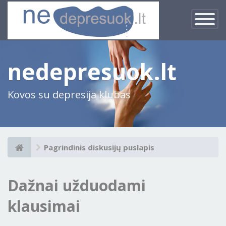
×
Įjungti
navigacij
nedepresuok.lt
Kovos su depresija klubas
Pagrindinis diskusijų puslapis
Dažnai užduodami
klausimai