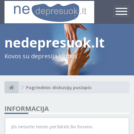
×
Įjungti
navigacij
nedepresuok.lt
Kovos su depresija klubas
Pagrindinis diskusijų puslapis
INFORMACIJA
Jūs neturite teisės peržiūrėti šio forumo.