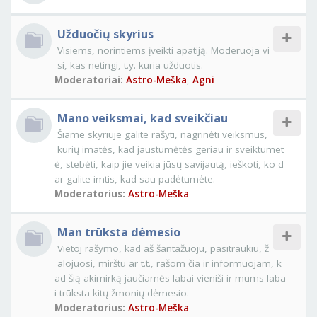
Užduočių skyrius
Visiems, norintiems įveikti apatiją. Moderuoja vi
si, kas netingi, t.y. kuria užduotis.
Moderatoriai:
Astro-Meška
,
Agni
Mano veiksmai, kad sveikčiau
Šiame skyriuje galite rašyti, nagrinėti veiksmus,
kurių imatės, kad jaustumėtės geriau ir sveiktumet
ė, stebėti, kaip jie veikia jūsų savijautą, ieškoti, ko d
ar galite imtis, kad sau padėtumėte.
Moderatorius:
Astro-Meška
Man trūksta dėmesio
Vietoj rašymo, kad aš šantažuoju, pasitraukiu, ž
alojuosi, mirštu ar t.t., rašom čia ir informuojam, k
ad šią akimirką jaučiamės labai vieniši ir mums laba
i trūksta kitų žmonių dėmesio.
Moderatorius:
Astro-Meška