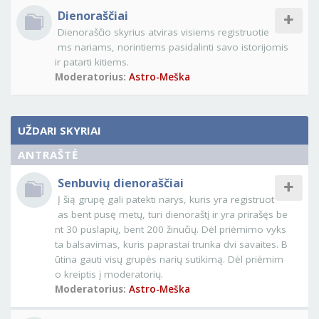
Dienoraščiai
Dienoraščio skyrius atviras visiems registruotie
ms nariams, norintiems pasidalinti savo istorijomis
ir patarti kitiems.
Moderatorius:
Astro-Meška
UŽDARI SKYRIAI
ANTRAŠTĖ
Senbuvių dienoraščiai
Į šią grupę gali patekti narys, kuris yra registruot
as bent pusę metų, turi dienoraštį ir yra prirašęs be
nt 30 puslapių, bent 200 žinučių. Dėl priėmimo vyks
ta balsavimas, kuris paprastai trunka dvi savaites. B
ūtina gauti visų grupės narių sutikimą. Dėl priėmim
o kreiptis į moderatorių.
Moderatorius:
Astro-Meška