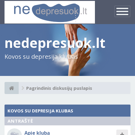
×
Įjungti
navigacij
nedepresuok.lt
Kovos su depresija klubas
Pagrindinis diskusijų puslapis
KOVOS SU DEPRESIJA KLUBAS
ANTRAŠTĖ
Apie klubą