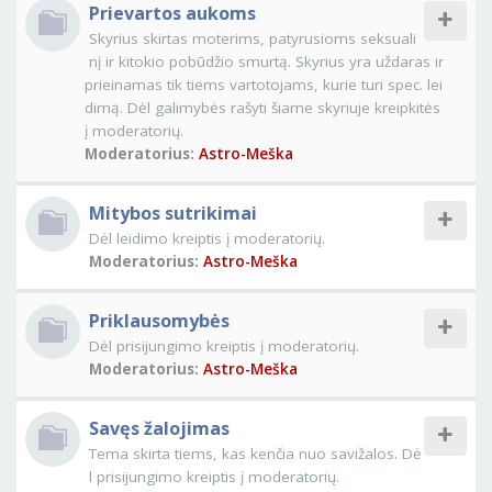
Prievartos aukoms
Skyrius skirtas moterims, patyrusioms seksuali
nį ir kitokio pobūdžio smurtą. Skyrius yra uždaras ir
prieinamas tik tiems vartotojams, kurie turi spec. lei
dimą. Dėl galimybės rašyti šiame skyriuje kreipkitės
į moderatorių.
Moderatorius:
Astro-Meška
Mitybos sutrikimai
Dėl leidimo kreiptis į moderatorių.
Moderatorius:
Astro-Meška
Priklausomybės
Dėl prisijungimo kreiptis į moderatorių.
Moderatorius:
Astro-Meška
Savęs žalojimas
Tema skirta tiems, kas kenčia nuo savižalos. Dė
l prisijungimo kreiptis į moderatorių.