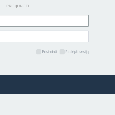
PRISIJUNGTI
Prisiminti
Paslėpti sesiją