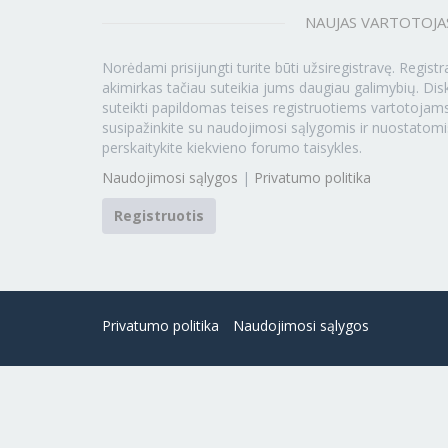
NAUJAS VARTOTOJA
Norėdami prisijungti turite būti užsiregistravę. Registr
akimirkas tačiau suteikia jums daugiau galimybių. Disk
suteikti papildomas teises registruotiems vartotojams
susipažinkite su naudojimosi sąlygomis ir nuostatomi
perskaitykite kiekvieno forumo taisykles.
Naudojimosi sąlygos
|
Privatumo politika
Registruotis
Privatumo politika
Naudojimosi sąlygos