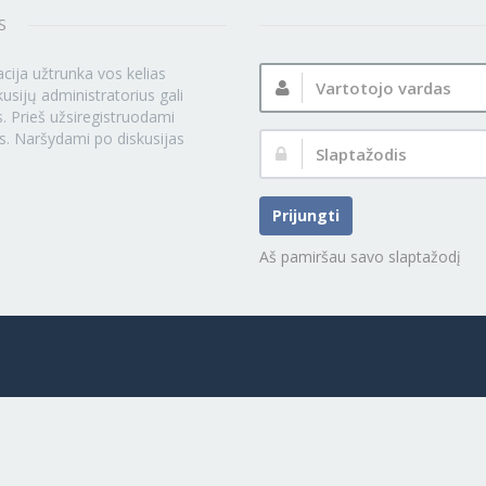
S
Vartotojo
acija užtrunka vos kelias
vardas:
usijų administratorius gali
. Prieš užsiregistruodami
s. Naršydami po diskusijas
Slaptažodis:
Prijungti
Aš pamiršau savo slaptažodį