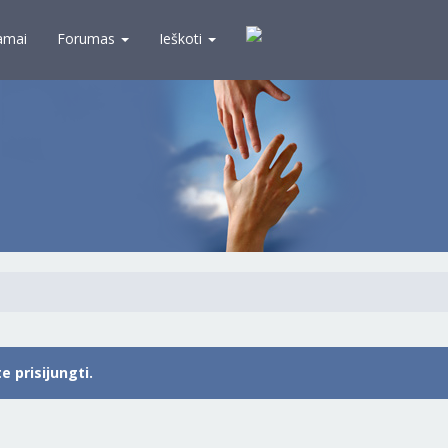
amai
Forumas
Ieškoti
 prisijungti.