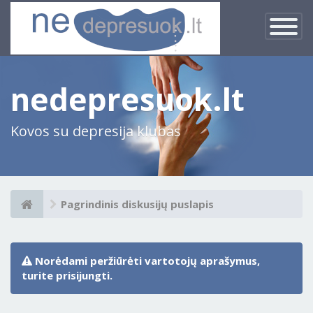
×
Įjungti
navigacij
nedepresuok.lt
Kovos su depresija klubas
Pagrindinis diskusijų puslapis
Norėdami peržiūrėti vartotojų aprašymus,
turite prisijungti.