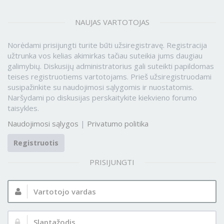
NAUJAS VARTOTOJAS
Norėdami prisijungti turite būti užsiregistravę. Registracija
užtrunka vos kelias akimirkas tačiau suteikia jums daugiau
galimybių. Diskusijų administratorius gali suteikti papildomas
teises registruotiems vartotojams. Prieš užsiregistruodami
susipažinkite su naudojimosi sąlygomis ir nuostatomis.
Naršydami po diskusijas perskaitykite kiekvieno forumo
taisykles.
Naudojimosi sąlygos
|
Privatumo politika
Registruotis
PRISIJUNGTI
Vartotojo
vardas:
Slaptažodis: