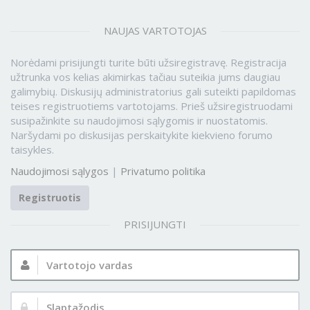
NAUJAS VARTOTOJAS
Norėdami prisijungti turite būti užsiregistravę. Registracija
užtrunka vos kelias akimirkas tačiau suteikia jums daugiau
galimybių. Diskusijų administratorius gali suteikti papildomas
teises registruotiems vartotojams. Prieš užsiregistruodami
susipažinkite su naudojimosi sąlygomis ir nuostatomis.
Naršydami po diskusijas perskaitykite kiekvieno forumo
taisykles.
Naudojimosi sąlygos
|
Privatumo politika
Registruotis
PRISIJUNGTI
Vartotojo
vardas:
Slaptažodis: