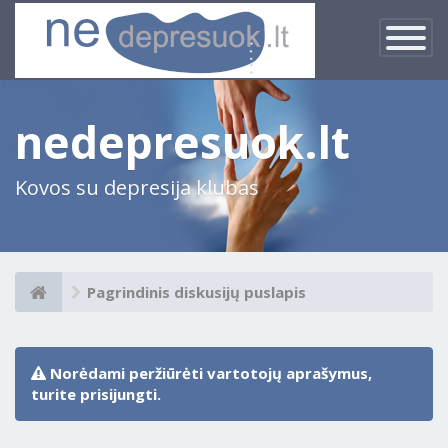
×
Įjungti
navigacij
nedepresuok.lt
Kovos su depresija klubas
Pagrindinis diskusijų puslapis
Norėdami peržiūrėti vartotojų aprašymus,
turite prisijungti.