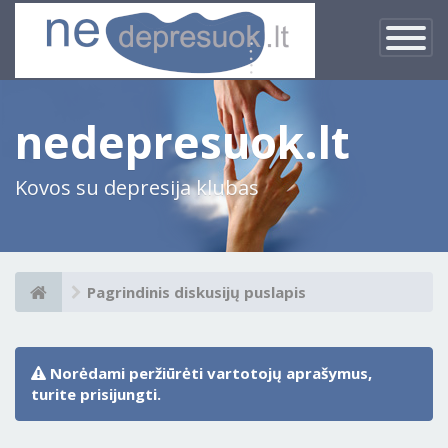
×
Įjungti
navigacij
nedepresuok.lt
Kovos su depresija klubas
Pagrindinis diskusijų puslapis
Norėdami peržiūrėti vartotojų aprašymus,
turite prisijungti.