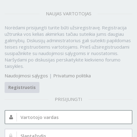
NAUJAS VARTOTOJAS
Norėdami prisijungti turite būti užsiregistravę. Registracija
užtrunka vos kelias akimirkas tačiau suteikia jums daugiau
galimybių. Diskusijų administratorius gali suteikti papildomas
teises registruotiems vartotojams. Prieš užsiregistruodami
susipažinkite su naudojimosi sąlygomis ir nuostatomis.
Naršydami po diskusijas perskaitykite kiekvieno forumo
taisykles.
Naudojimosi sąlygos
|
Privatumo politika
Registruotis
PRISIJUNGTI
Vartotojo
vardas:
Slaptažodis: