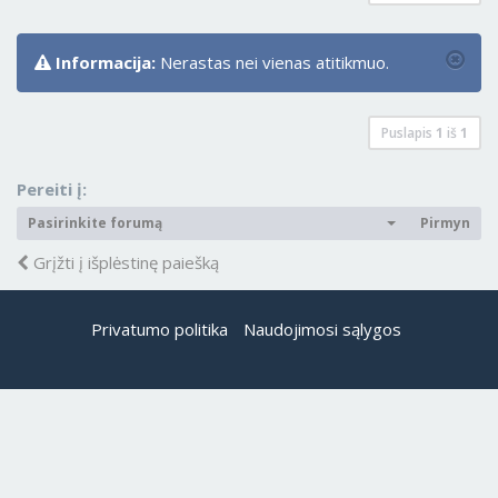
Informacija:
Nerastas nei vienas atitikmuo.
Puslapis
1
iš
1
Pereiti į:
Pasirinkite forumą
Pirmyn
Grįžti į išplėstinę paiešką
Privatumo politika
Naudojimosi sąlygos