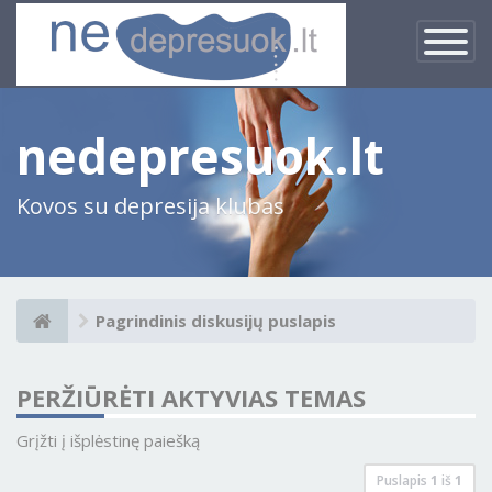
×
Įjungti
navigacij
nedepresuok.lt
Kovos su depresija klubas
Pagrindinis diskusijų puslapis
PERŽIŪRĖTI AKTYVIAS TEMAS
Grįžti į išplėstinę paiešką
Puslapis
1
iš
1