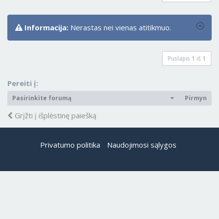
Informacija:
Nerastas nei vienas atitikmuo.
Puslapis
1
iš
1
Pereiti į:
Pasirinkite forumą
Pirmyn
Grįžti į išplėstinę paiešką
Privatumo politika
Naudojimosi sąlygos