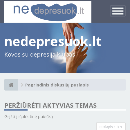
×
Įjungti
navigacij
nedepresuok.lt
Kovos su depresija klubas
Pagrindinis diskusijų puslapis
PERŽIŪRĖTI AKTYVIAS TEMAS
Grįžti į išplėstinę paiešką
Puslapis
1
iš
1