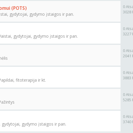
0 Ats
romui (POTS)
3028 
istai, gydytojai, gydymo įstaigos ir pan.
0 Ats
3227 
Vaistai, gydytojai, gydymo įstaigos ir pan.
0 Ats
2041 
ėlis
0 Ats
3883 
Papildai, fitoterapija ir kt.
0 Ats
5285 
Pažintys
0 Ats
3740 
, gydytojai, gydymo įstaigos ir pan.