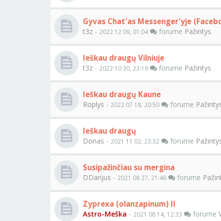
Gyvas Chat'as Messenger'yje (Faceb
t3z
-
forume
Pažintys
2022 12 09, 01:04
Ieškau draugų Vilniuje
t3z
-
forume
Pažintys
2022 10 30, 23:19
Ieškau draugų Kaune
Roplys
-
forume
Pažinty
2022 07 18, 20:50
Ieškau draugų
Donas
-
forume
Pažinty
2021 11 02, 23:32
Susipažinčiau su mergina
DDarijus
-
forume
Pažin
2021 08 27, 21:46
Zyprexa (olanzapinum) II
Astro-Meška
-
forume
2021 08 14, 12:33