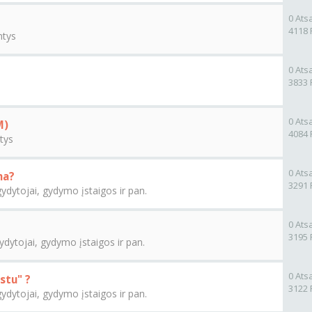
0 Ats
4118 
ntys
0 Ats
3833 
0 Ats
M)
4084 
tys
0 Ats
ma?
3291 
gydytojai, gydymo įstaigos ir pan.
0 Ats
3195 
gydytojai, gydymo įstaigos ir pan.
0 Ats
stu" ?
3122 
gydytojai, gydymo įstaigos ir pan.