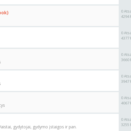
0 Ats
ook)
4294 
0 Ats
4377 
0 Ats
3660 
s
0 Ats
3947 
s
0 Ats
4067 
tys
0 Ats
3255 
Vaistai, gydytojai, gydymo įstaigos ir pan.