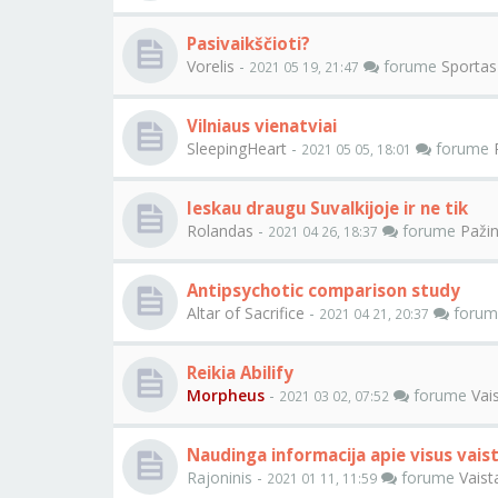
Pasivaikščioti?
Vorelis
-
forume
Sportas
2021 05 19, 21:47
Vilniaus vienatviai
SleepingHeart
-
forume
2021 05 05, 18:01
Ieskau draugu Suvalkijoje ir ne tik
Rolandas
-
forume
Pažin
2021 04 26, 18:37
Antipsychotic comparison study
Altar of Sacrifice
-
foru
2021 04 21, 20:37
Reikia Abilify
Morpheus
-
forume
Vai
2021 03 02, 07:52
Naudinga informacija apie visus vais
Rajoninis -
forume
Vaist
2021 01 11, 11:59