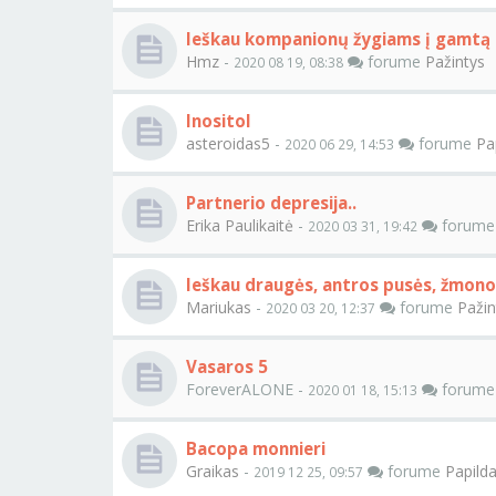
Ieškau kompanionų žygiams į gamtą
Hmz
-
forume
Pažintys
2020 08 19, 08:38
Inositol
asteroidas5
-
forume
Pap
2020 06 29, 14:53
Partnerio depresija..
Erika Paulikaitė
-
forum
2020 03 31, 19:42
Ieškau draugės, antros pusės, žmono
Mariukas
-
forume
Pažin
2020 03 20, 12:37
Vasaros 5
ForeverALONE -
forum
2020 01 18, 15:13
Bacopa monnieri
Graikas
-
forume
Papildai
2019 12 25, 09:57