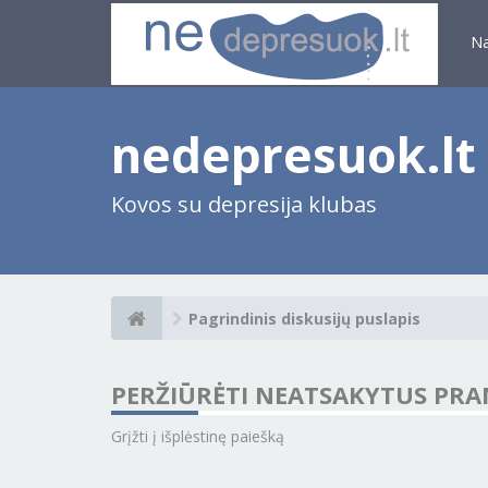
N
nedepresuok.lt
Kovos su depresija klubas
Pagrindinis diskusijų puslapis
PERŽIŪRĖTI NEATSAKYTUS PRA
Grįžti į išplėstinę paiešką