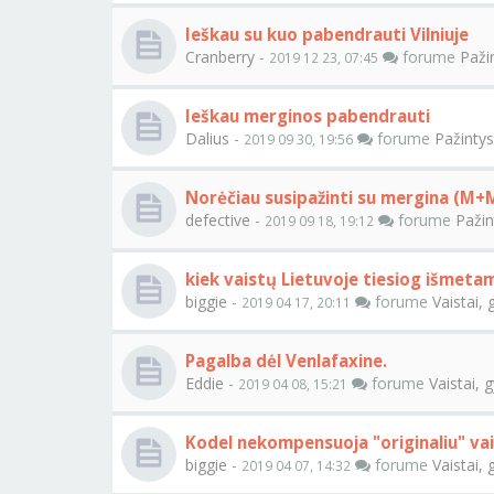
Ieškau su kuo pabendrauti Vilniuje
Cranberry
-
forume
Paži
2019 12 23, 07:45
Ieškau merginos pabendrauti
Dalius
-
forume
Pažintys
2019 09 30, 19:56
Norėčiau susipažinti su mergina (M+
defective
-
forume
Pažin
2019 09 18, 19:12
kiek vaistų Lietuvoje tiesiog išmeta
biggie
-
forume
Vaistai, 
2019 04 17, 20:11
Pagalba dėl Venlafaxine.
Eddie
-
forume
Vaistai, 
2019 04 08, 15:21
Kodel nekompensuoja "originaliu" vai
biggie
-
forume
Vaistai, 
2019 04 07, 14:32