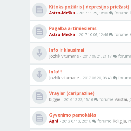
Kitoks požiūris į depresijos priežastį
Astro-Meška
-
forume
2017 11 29, 18:06
Pagalba artimiesiems
Astro-Meška
-
forume
2017 10 06, 12:46
Info ir klausimai
Jozhik v'tumane
-
forum
2017 06 21, 21:17
Info!!!
Jozhik v'tumane
-
forum
2017 06 20, 08:43
Vraylar (cariprazine)
biggie
-
forume
Vaistai, 
2016 12 22, 15:16
Gyvenimo pamokėlės
Agni
-
forume
Religija, 
2013 07 13, 20:16