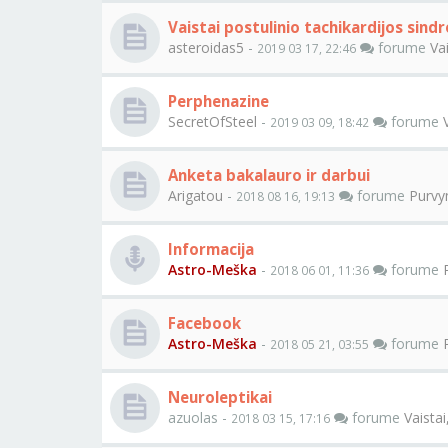
Vaistai postulinio tachikardijos sind
asteroidas5
-
forume
Va
2019 03 17, 22:46
Perphenazine
SecretOfSteel
-
forume
2019 03 09, 18:42
Anketa bakalauro ir darbui
Arigatou
-
forume
Purvyn
2018 08 16, 19:13
Informacija
Astro-Meška
-
forume
2018 06 01, 11:36
Facebook
Astro-Meška
-
forume
2018 05 21, 03:55
Neuroleptikai
azuolas -
forume
Vaistai
2018 03 15, 17:16