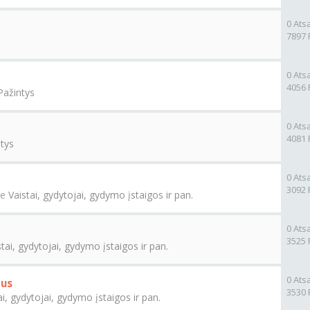
0 Ats
7897 
0 Ats
4056 
Pažintys
0 Ats
4081 
tys
0 Ats
3092 
me
Vaistai, gydytojai, gydymo įstaigos ir pan.
0 Ats
3525 
stai, gydytojai, gydymo įstaigos ir pan.
0 Ats
tus
3530 
ai, gydytojai, gydymo įstaigos ir pan.