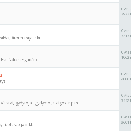
0 Ats
3932 
0 Ats
3213 
ildai, fitoterapija ir kt.
0 Ats
10628
e
Esu šalia sergančio
0 Ats
s
4000 
tys
0 Ats
3442 
e
Vaistai, gydytojai, gydymo įstaigos ir pan.
0 Ats
3601 
, fitoterapija ir kt.