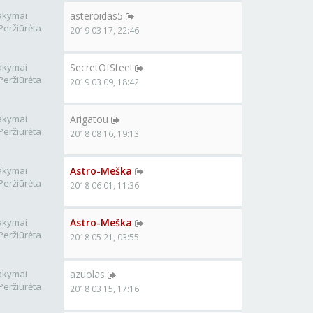
akymai
asteroidas5
Peržiūrėta
2019 03 17, 22:46
akymai
SecretOfSteel
Peržiūrėta
2019 03 09, 18:42
akymai
Arigatou
Peržiūrėta
2018 08 16, 19:13
akymai
Astro-Meška
Peržiūrėta
2018 06 01, 11:36
akymai
Astro-Meška
Peržiūrėta
2018 05 21, 03:55
akymai
azuolas
Peržiūrėta
2018 03 15, 17:16