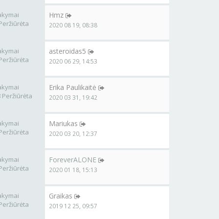
akymai
Hmz
Peržiūrėta
2020 08 19, 08:38
akymai
asteroidas5
Peržiūrėta
2020 06 29, 14:53
akymai
Erika Paulikaitė
 Peržiūrėta
2020 03 31, 19:42
akymai
Mariukas
Peržiūrėta
2020 03 20, 12:37
akymai
ForeverALONE
Peržiūrėta
2020 01 18, 15:13
akymai
Graikas
Peržiūrėta
2019 12 25, 09:57