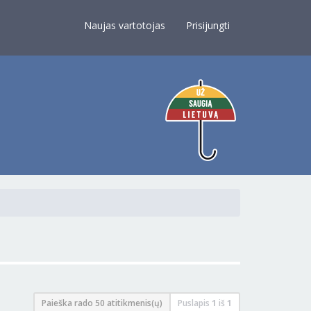
×
Naujas vartotojas
Prisijungti
Paieška rado 50 atitikmenis(ų)
Puslapis
1
iš
1