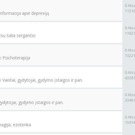
0 Ats
11310
Informacija apie depresiją
0 Ats
11627
Esu šalia sergančio
0 Ats
13221
e
Psichoterapija
0 Ats
4328 
e
Vaistai, gydytojai, gydymo įstaigos ir pan.
0 Ats
3346 
gydytojai, gydymo įstaigos ir pan.
0 Ats
15914
magija, ezoterika