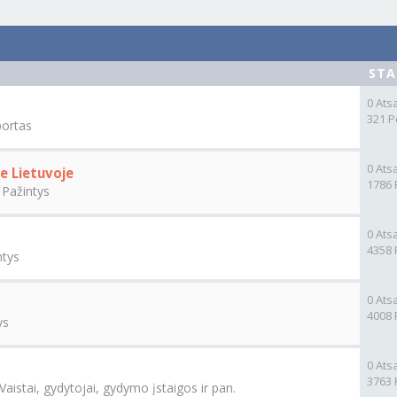
STA
0 Ats
321 P
portas
0 Ats
je Lietuvoje
1786 
e
Pažintys
0 Ats
4358 
ntys
0 Ats
4008 
ys
0 Ats
3763 
Vaistai, gydytojai, gydymo įstaigos ir pan.