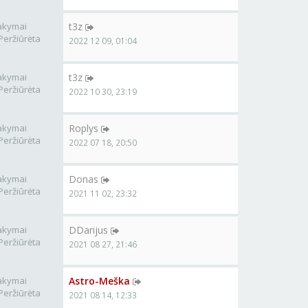
akymai
t3z
Peržiūrėta
2022 12 09, 01:04
akymai
t3z
Peržiūrėta
2022 10 30, 23:19
akymai
Roplys
Peržiūrėta
2022 07 18, 20:50
akymai
Donas
Peržiūrėta
2021 11 02, 23:32
akymai
DDarijus
Peržiūrėta
2021 08 27, 21:46
akymai
Astro-Meška
Peržiūrėta
2021 08 14, 12:33