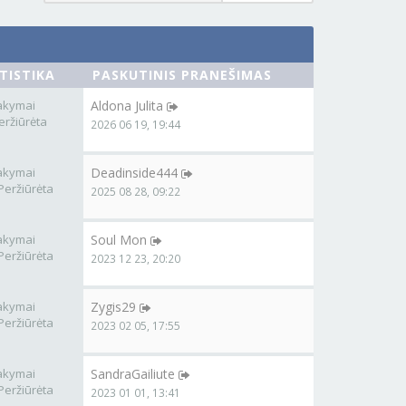
TISTIKA
PASKUTINIS PRANEŠIMAS
akymai
Aldona Julita
eržiūrėta
2026 06 19, 19:44
akymai
Deadinside444
Peržiūrėta
2025 08 28, 09:22
akymai
Soul Mon
Peržiūrėta
2023 12 23, 20:20
akymai
Zygis29
Peržiūrėta
2023 02 05, 17:55
akymai
SandraGailiute
Peržiūrėta
2023 01 01, 13:41