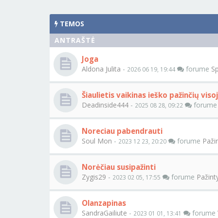
TEMOS
ANTRAŠTĖ
Joga
Aldona Julita
-
forume
S
2026 06 19, 19:44
Šiaulietis vaikinas ieško pažinčių viso
Deadinside444
-
forum
2025 08 28, 09:22
Noreciau pabendrauti
Soul Mon
-
forume
Paži
2023 12 23, 20:20
Norėčiau susipažinti
Zygis29
-
forume
Pažint
2023 02 05, 17:55
Olanzapinas
SandraGailiute
-
forume
2023 01 01, 13:41