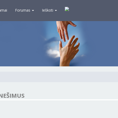
amai
Forumas
Ieškoti
NEŠIMUS