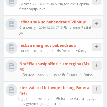
Graikas
-
forume
Papildai,
2019 12 25, 09:57
fitoterapija ir kt.
Ieškau su kuo pabendrauti Vilniuje
Cranberry
-
forume
Pažint
2019 12 23, 07:45
ys
Ieškau merginos pabendrauti
Dalius
-
forume
Pažintys
2019 09 30, 19:56
Norėčiau susipažinti su mergina (M+
M)
defective
-
forume
Pažintys
2019 09 18, 19:12
kiek vaistų Lietuvoje tiesiog išmeta
ma?
biggie
-
forume
Vaistai, gydyt
2019 04 17, 20:11
ojai, gydymo įstaigos ir pan.