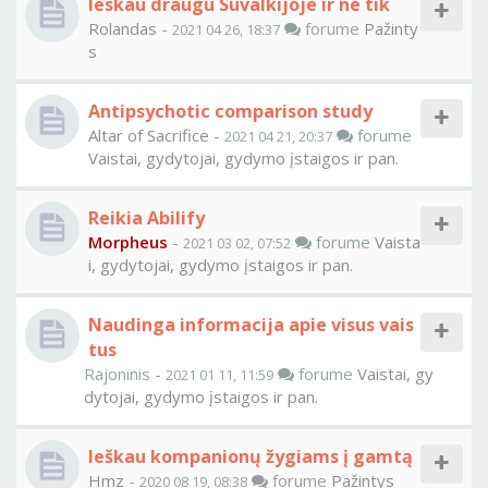
Ieskau draugu Suvalkijoje ir ne tik
Rolandas
-
forume
Pažinty
2021 04 26, 18:37
s
Antipsychotic comparison study
Altar of Sacrifice
-
forume
2021 04 21, 20:37
Vaistai, gydytojai, gydymo įstaigos ir pan.
Reikia Abilify
Morpheus
-
forume
Vaista
2021 03 02, 07:52
i, gydytojai, gydymo įstaigos ir pan.
Naudinga informacija apie visus vais
tus
Rajoninis -
forume
Vaistai, gy
2021 01 11, 11:59
dytojai, gydymo įstaigos ir pan.
Ieškau kompanionų žygiams į gamtą
Hmz
-
forume
Pažintys
2020 08 19, 08:38