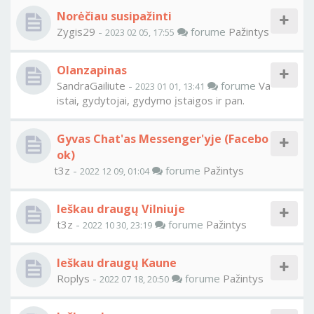
Norėčiau susipažinti
Zygis29
-
forume
Pažintys
2023 02 05, 17:55
Olanzapinas
SandraGailiute
-
forume
Va
2023 01 01, 13:41
istai, gydytojai, gydymo įstaigos ir pan.
Gyvas Chat'as Messenger'yje (Facebo
ok)
t3z
-
forume
Pažintys
2022 12 09, 01:04
Ieškau draugų Vilniuje
t3z
-
forume
Pažintys
2022 10 30, 23:19
Ieškau draugų Kaune
Roplys
-
forume
Pažintys
2022 07 18, 20:50