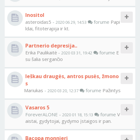
Inositol
asteroidas5
-
forume
Papi
2020 06 29, 14:53
ldai, fitoterapija ir kt.
Partnerio depresija..
Erika Paulikaitė
-
forume
E
2020 03 31, 19:42
su šalia sergančio
Ieškau draugės, antros pusės, žmono
s
Mariukas
-
forume
Pažintys
2020 03 20, 12:37
Vasaros 5
ForeverALONE -
forume
V
2020 01 18, 15:13
aistai, gydytojai, gydymo įstaigos ir pan.
Bacopa monnieri