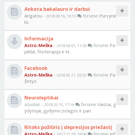
Anketa bakalauro ir darbui
Arigatou
-
forume
Purvynė
2018 08 16, 19:13
lis
Informacija
Astro-Meška
-
forume
Pa
2018 06 01, 11:36
pildai, fitoterapija ir kt.
Facebook
Astro-Meška
-
forume
Pa
2018 05 21, 03:55
žintys
Neuroleptikai
azuolas -
forume
Vaistai, g
2018 03 15, 17:16
ydytojai, gydymo įstaigos ir pan.
Kitoks požiūris į depresijos priežastį
Astro-Meška
-
forume
Inf
2017 11 29, 18:06