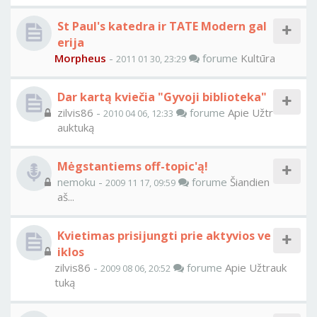
St Paul's katedra ir TATE Modern gal
erija
Morpheus
-
forume
Kultūra
2011 01 30, 23:29
Dar kartą kviečia "Gyvoji biblioteka"
zilvis86
-
forume
Apie Užtr
2010 04 06, 12:33
auktuką
Mėgstantiems off-topic'ą!
nemoku -
forume
Šiandien
2009 11 17, 09:59
aš...
Kvietimas prisijungti prie aktyvios ve
iklos
zilvis86
-
forume
Apie Užtrauk
2009 08 06, 20:52
tuką