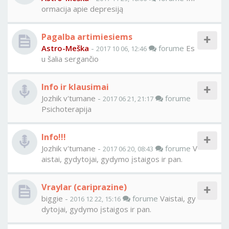
ormacija apie depresiją
Pagalba artimiesiems
Astro-Meška
-
forume
Es
2017 10 06, 12:46
u šalia sergančio
Info ir klausimai
Jozhik v'tumane
-
forume
2017 06 21, 21:17
Psichoterapija
Info!!!
Jozhik v'tumane
-
forume
V
2017 06 20, 08:43
aistai, gydytojai, gydymo įstaigos ir pan.
Vraylar (cariprazine)
biggie
-
forume
Vaistai, gy
2016 12 22, 15:16
dytojai, gydymo įstaigos ir pan.