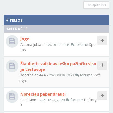
Puslapis
1
iš
1
TEMOS
ANTRAŠTĖ
Joga
Aldona Julita
-
forume
Spor
2026 06 19, 19:44
tas
Šiaulietis vaikinas ieško pažinčių viso
je Lietuvoje
Deadinside444
-
forume
Paži
2025 08 28, 09:22
ntys
Noreciau pabendrauti
Soul Mon
-
forume
Pažinty
2023 12 23, 20:20
s