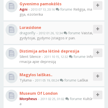
Gyvenimo pamokėlės
Agni
-
forume
Religija, ma
2013 07 13, 20:16
gija, ezoterika
Lurasidone
dragonfly -
forume
Vaistai,
2012 01 26, 12:34
gydytojai, gydymo įstaigos ir pan.
Distimija arba lėtinė depresija
Silent Silence
-
forume
Info
2011 10 15, 12:32
rmacija apie depresiją
Magylos laiškas..
Tyluma
-
forume
Laiškai
2011 05 19, 00:24
Museum Of London
Morpheus
-
forume
Kultūr
2011 02 25, 01:02
a