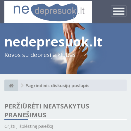
×
Įjungti
navigacij
nedepresuok.lt
Kovos su depresija klubas
Pagrindinis diskusijų puslapis
PERŽIŪRĖTI NEATSAKYTUS
PRANEŠIMUS
Grįžti į išplėstinę paiešką