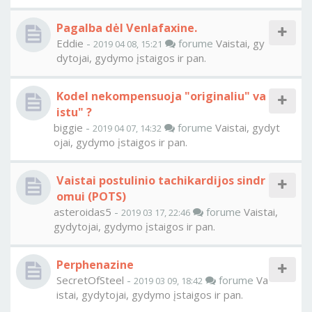
Pagalba dėl Venlafaxine.
Eddie
-
forume
Vaistai, gy
2019 04 08, 15:21
dytojai, gydymo įstaigos ir pan.
Kodel nekompensuoja "originaliu" va
istu" ?
biggie
-
forume
Vaistai, gydyt
2019 04 07, 14:32
ojai, gydymo įstaigos ir pan.
Vaistai postulinio tachikardijos sindr
omui (POTS)
asteroidas5
-
forume
Vaistai,
2019 03 17, 22:46
gydytojai, gydymo įstaigos ir pan.
Perphenazine
SecretOfSteel
-
forume
Va
2019 03 09, 18:42
istai, gydytojai, gydymo įstaigos ir pan.