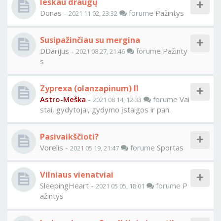
Ieškau draugų
Donas
-
forume
Pažintys
2021 11 02, 23:32
Susipažinčiau su mergina
DDarijus
-
forume
Pažinty
2021 08 27, 21:46
s
Zyprexa (olanzapinum) II
Astro-Meška
-
forume
Vai
2021 08 14, 12:33
stai, gydytojai, gydymo įstaigos ir pan.
Pasivaikščioti?
Vorelis
-
forume
Sportas
2021 05 19, 21:47
Vilniaus vienatviai
SleepingHeart
-
forume
P
2021 05 05, 18:01
ažintys