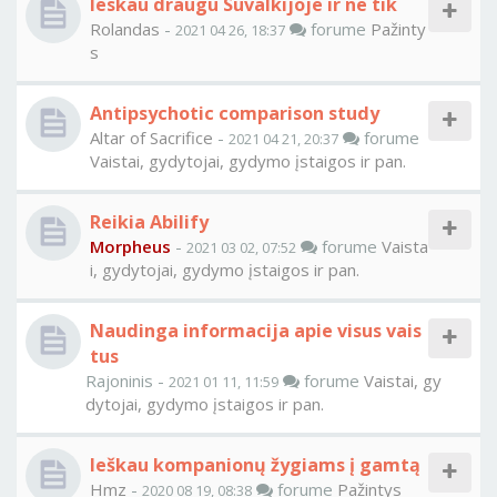
Ieskau draugu Suvalkijoje ir ne tik
Rolandas
-
forume
Pažinty
2021 04 26, 18:37
s
Antipsychotic comparison study
Altar of Sacrifice
-
forume
2021 04 21, 20:37
Vaistai, gydytojai, gydymo įstaigos ir pan.
Reikia Abilify
Morpheus
-
forume
Vaista
2021 03 02, 07:52
i, gydytojai, gydymo įstaigos ir pan.
Naudinga informacija apie visus vais
tus
Rajoninis -
forume
Vaistai, gy
2021 01 11, 11:59
dytojai, gydymo įstaigos ir pan.
Ieškau kompanionų žygiams į gamtą
Hmz
-
forume
Pažintys
2020 08 19, 08:38