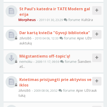
St Paul's katedra ir TATE Modern gal
erija
Morpheus
-
forume
Kultūra
2011 01 30, 23:29
Dar kartą kviečia "Gyvoji biblioteka"
zilvis86
-
forume
Apie Užtr
2010 04 06, 12:33
auktuką
Mėgstantiems off-topic'ą!
nemoku -
forume
Šiandien
2009 11 17, 09:59
aš...
Kvietimas prisijungti prie aktyvios ve
iklos
zilvis86
-
forume
Apie Užtrauk
2009 08 06, 20:52
tuką