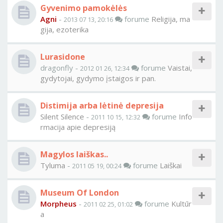
Gyvenimo pamokėlės
Agni
-
forume
Religija, ma
2013 07 13, 20:16
gija, ezoterika
Lurasidone
dragonfly -
forume
Vaistai,
2012 01 26, 12:34
gydytojai, gydymo įstaigos ir pan.
Distimija arba lėtinė depresija
Silent Silence
-
forume
Info
2011 10 15, 12:32
rmacija apie depresiją
Magylos laiškas..
Tyluma
-
forume
Laiškai
2011 05 19, 00:24
Museum Of London
Morpheus
-
forume
Kultūr
2011 02 25, 01:02
a