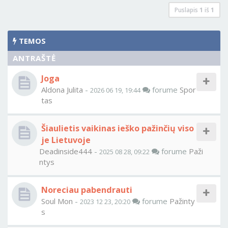
Puslapis
1
iš
1
TEMOS
ANTRAŠTĖ
Joga
Aldona Julita
-
forume
Spor
2026 06 19, 19:44
tas
Šiaulietis vaikinas ieško pažinčių viso
je Lietuvoje
Deadinside444
-
forume
Paži
2025 08 28, 09:22
ntys
Noreciau pabendrauti
Soul Mon
-
forume
Pažinty
2023 12 23, 20:20
s