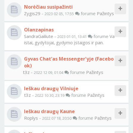
Norėčiau susipažinti
Zygis29
-
forume
Pažintys
2023 02 05, 17:55
Olanzapinas
SandraGailiute
-
forume
Va
2023 01 01, 13:41
istai, gydytojai, gydymo įstaigos ir pan.
Gyvas Chat'as Messenger'yje (Facebo
ok)
t3z
-
forume
Pažintys
2022 12 09, 01:04
Ieškau draugų Vilniuje
t3z
-
forume
Pažintys
2022 10 30, 23:19
Ieškau draugų Kaune
Roplys
-
forume
Pažintys
2022 07 18, 20:50