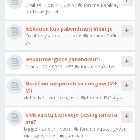
Graikas
-
forume
Papildai,
2019 12 25, 09:57
fitoterapija ir kt.
Ieškau su kuo pabendrauti Vilniuje
Cranberry
-
forume
Pažint
2019 12 23, 07:45
ys
Ieškau merginos pabendrauti
Dalius
-
forume
Pažintys
2019 09 30, 19:56
Norėčiau susipažinti su mergina (M+
M)
defective
-
forume
Pažintys
2019 09 18, 19:12
kiek vaistų Lietuvoje tiesiog išmeta
ma?
biggie
-
forume
Vaistai, gydyt
2019 04 17, 20:11
ojai, gydymo įstaigos ir pan.