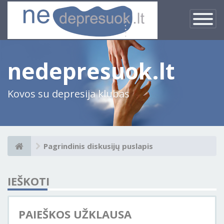
×
Įjungti
navigacij
nedepresuok.lt
Kovos su depresija klubas
Pagrindinis diskusijų puslapis
IEŠKOTI
PAIEŠKOS UŽKLAUSA