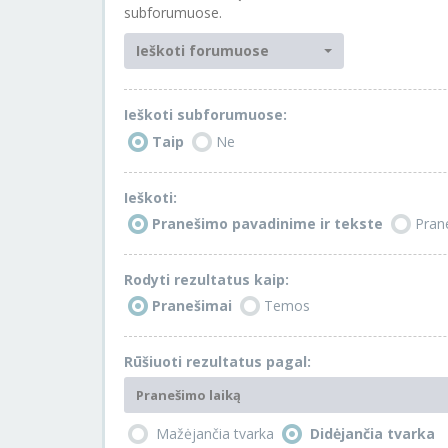
subforumuose.
Ieškoti forumuose
Ieškoti subforumuose:
Taip
Ne
Ieškoti:
Pranešimo pavadinime ir tekste
Pran
Rodyti rezultatus kaip:
Pranešimai
Temos
Rūšiuoti rezultatus pagal:
Pranešimo laiką
Mažėjančia tvarka
Didėjančia tvarka