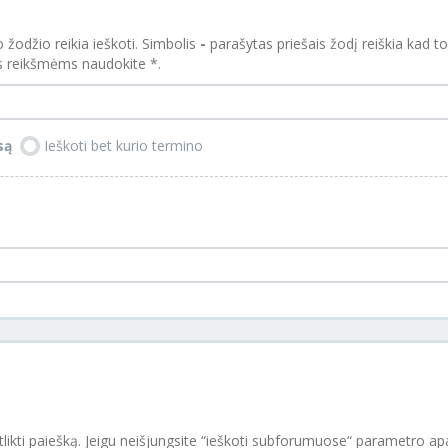
 žodžio reikia ieškoti. Simbolis
-
parašytas priešais žodį reiškia kad tok
s reikšmėms naudokite *.
są
Ieškoti bet kurio termino
umuose“ parametro apačioje, automatiškai bus ieškoma ir visuose