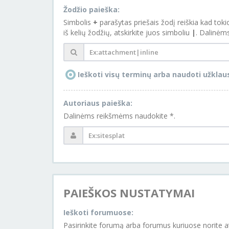
Žodžio paieška:
Simbolis
+
parašytas priešais žodį reiškia kad tokio
iš kelių žodžių, atskirkite juos simboliu
|
. Dalinėm
Ieškoti visų terminų arba naudoti užklau
Autoriaus paieška:
Dalinėms reikšmėms naudokite *.
PAIEŠKOS NUSTATYMAI
Ieškoti forumuose:
Pasirinkite forumą arba forumus kuriuose norite atlikti paiešką. Jeigu neišjungsite “ieškoti subfor