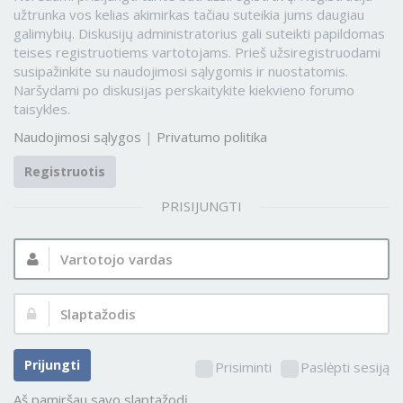
užtrunka vos kelias akimirkas tačiau suteikia jums daugiau
galimybių. Diskusijų administratorius gali suteikti papildomas
teises registruotiems vartotojams. Prieš užsiregistruodami
susipažinkite su naudojimosi sąlygomis ir nuostatomis.
Naršydami po diskusijas perskaitykite kiekvieno forumo
taisykles.
Naudojimosi sąlygos
|
Privatumo politika
Registruotis
PRISIJUNGTI
Vartotojo
vardas:
Slaptažodis:
Prijungti
Prisiminti
Paslėpti sesiją
Aš pamiršau savo slaptažodį