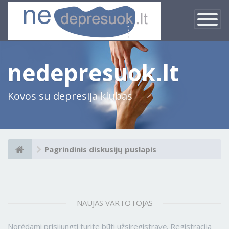
×
Įjungti
navigacij
nedepresuok.lt
Kovos su depresija klubas
Pagrindinis diskusijų puslapis
NAUJAS VARTOTOJAS
Norėdami prisijungti turite būti užsiregistravę. Registracija