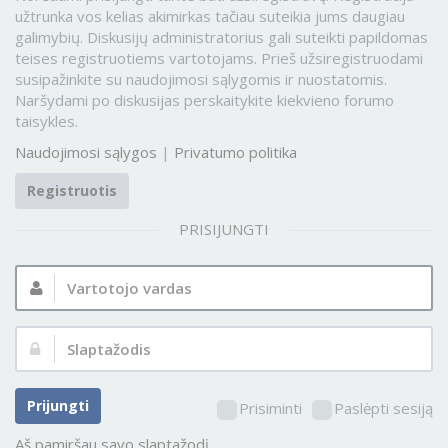
užtrunka vos kelias akimirkas tačiau suteikia jums daugiau
galimybių. Diskusijų administratorius gali suteikti papildomas
teises registruotiems vartotojams. Prieš užsiregistruodami
susipažinkite su naudojimosi sąlygomis ir nuostatomis.
Naršydami po diskusijas perskaitykite kiekvieno forumo
taisykles.
Naudojimosi sąlygos
|
Privatumo politika
Registruotis
PRISIJUNGTI
Vartotojo
vardas:
Slaptažodis:
Prijungti
Prisiminti
Paslėpti sesiją
Aš pamiršau savo slaptažodį