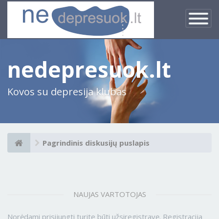
×
Įjungti
navigacij
nedepresuok.lt
Kovos su depresija klubas
Pagrindinis diskusijų puslapis
NAUJAS VARTOTOJAS
Norėdami prisijungti turite būti užsiregistravę. Registracija