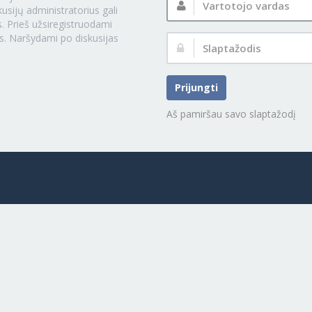
vardas:
usijų administratorius gali
. Prieš užsiregistruodami
s. Naršydami po diskusijas
Slaptažodis:
Prijungti
Aš pamiršau savo slaptažodį