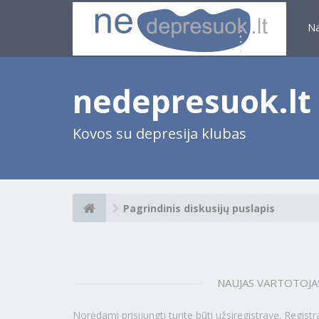
N
nedepresuok.lt
Kovos su depresija klubas
Pagrindinis diskusijų puslapis
NAUJAS VARTOTOJA
Norėdami prisijungti turite būti užsiregistravę. Registr