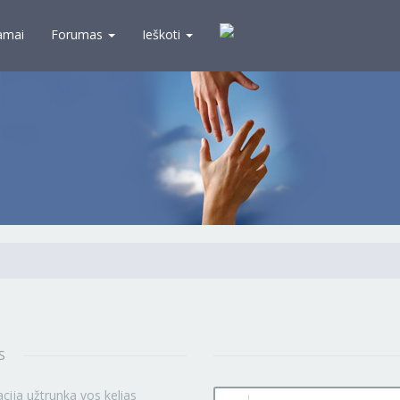
amai
Forumas
Ieškoti
S
Vartotojo
acija užtrunka vos kelias