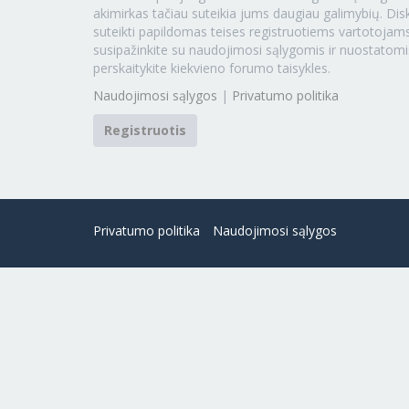
akimirkas tačiau suteikia jums daugiau galimybių. Disk
suteikti papildomas teises registruotiems vartotojams
susipažinkite su naudojimosi sąlygomis ir nuostatomi
perskaitykite kiekvieno forumo taisykles.
Naudojimosi sąlygos
|
Privatumo politika
Registruotis
Privatumo politika
Naudojimosi sąlygos