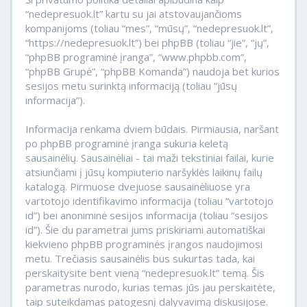
“nedepresuok.lt” kartu su jai atstovaujančioms
kompanijoms (toliau “mes”, “mūsų”, “nedepresuok.lt”,
“https://nedepresuok.lt”) bei phpBB (toliau “jie”, “jų”,
“phpBB programinė įranga”, “www.phpbb.com”,
“phpBB Grupė”, “phpBB Komanda”) naudoja bet kurios
sesijos metu surinktą informaciją (toliau “jūsų
informacija”).
Informacija renkama dviem būdais. Pirmiausia, naršant
po phpBB programinė įranga sukuria keletą
sausainėlių. Sausainėliai - tai maži tekstiniai failai, kurie
atsiunčiami į jūsų kompiuterio naršyklės laikinų failų
katalogą. Pirmuose dvejuose sausainėliuose yra
vartotojo identifikavimo informacija (toliau “vartotojo
id”) bei anoniminė sesijos informacija (toliau “sesijos
id”). Šie du parametrai jums priskiriami automatiškai
kiekvieno phpBB programinės įrangos naudojimosi
metu. Trečiasis sausainėlis bus sukurtas tada, kai
perskaitysite bent vieną “nedepresuok.lt” temą. Šis
parametras nurodo, kurias temas jūs jau perskaitėte,
taip suteikdamas patogesnį dalyvavimą diskusijose.