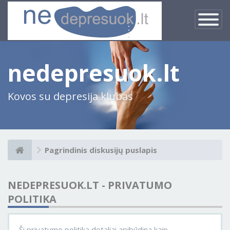
×
Įjungti
navigacij
nedepresuok.lt
Kovos su depresija klubas
Pagrindinis diskusijų puslapis
NEDEPRESUOK.LT - PRIVATUMO
POLITIKA
Ši privatumo politika detaliai apibūdina kaip