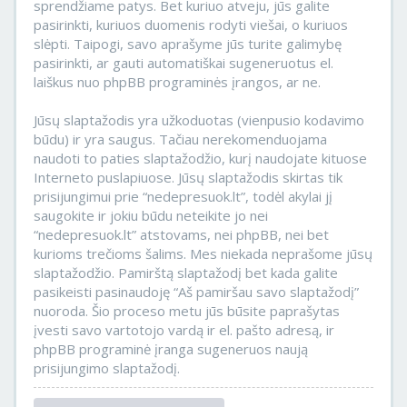
sprendžiame patys. Bet kuriuo atveju, jūs galite
pasirinkti, kuriuos duomenis rodyti viešai, o kuriuos
slėpti. Taipogi, savo aprašyme jūs turite galimybę
pasirinkti, ar gauti automatiškai sugeneruotus el.
laiškus nuo phpBB programinės įrangos, ar ne.
Jūsų slaptažodis yra užkoduotas (vienpusio kodavimo
būdu) ir yra saugus. Tačiau nerekomenduojama
naudoti to paties slaptažodžio, kurį naudojate kituose
Interneto puslapiuose. Jūsų slaptažodis skirtas tik
prisijungimui prie “nedepresuok.lt”, todėl akylai jį
saugokite ir jokiu būdu neteikite jo nei
“nedepresuok.lt” atstovams, nei phpBB, nei bet
kurioms trečioms šalims. Mes niekada neprašome jūsų
slaptažodžio. Pamirštą slaptažodį bet kada galite
pasikeisti pasinaudoję “Aš pamiršau savo slaptažodį”
nuoroda. Šio proceso metu jūs būsite paprašytas
įvesti savo vartotojo vardą ir el. pašto adresą, ir
phpBB programinė įranga sugeneruos naują
prisijungimo slaptažodį.