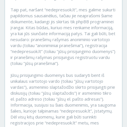
Taip pat, naršant “nedepresuok.lt”, mes galime sukurti
papildomus sausainėlius, tačiau jie neaprašomi šiame
dokumente, kadangi jis skirtas tik phpBB programinei
įrangai. Kitas būdas, kuriuo mes renkame informaciją,
yra kai jūs siunčiate informaciją patys. Tai gali būti, bet
nesudaro: pranešimų rašymas anoniminio vartotojo
vardu (toliau “anoniminiai pranešimai”), registracija
“nedepresuok.lt” (toliau “jūsų prisijungimo duomenys”)
ir pranešimų rašymas prisijungus registruotu vardu
(toliau “jūsų pranešimai”).
Jūsų prisijungimo duomenys bus sudaryti bent iš
unikalaus vartotojo vardo (toliau “jūsų vartotojo
vardas”), asmeninio slaptažodžio skirto prisijungti prie
diskusijų (toliau “jūsų slaptažodis”) ir asmeninio tikro
el. pašto adreso (toliau “jūsų el. pašto adresas”).
Informacija, susijusi su šiais duomenimis, yra saugoma
šalies, kurioje talpinamas “nedepresuok.lt”, įstatymų.
Dėl visų kitų duomenų, kurie gali būti surinkti
registracijos prie “nedepresuok.lt” metu, mes