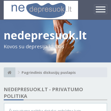
×
Įjungti
navigacij
nedepresuok.lt
Kovos su depresija klubas
Pagrindinis diskusijų puslapis
NEDEPRESUOK.LT - PRIVATUMO
POLITIKA
Ši privatumo politika detaliai apibūdina kaip