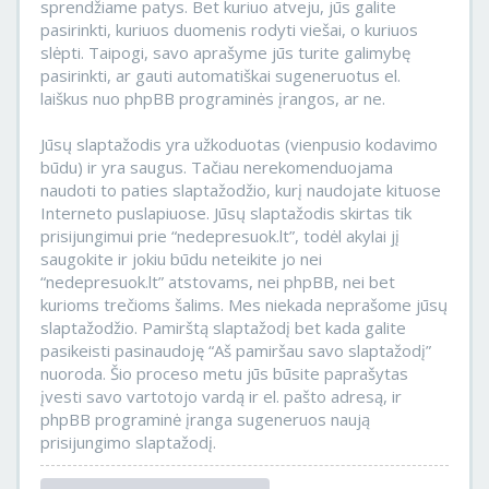
sprendžiame patys. Bet kuriuo atveju, jūs galite
pasirinkti, kuriuos duomenis rodyti viešai, o kuriuos
slėpti. Taipogi, savo aprašyme jūs turite galimybę
pasirinkti, ar gauti automatiškai sugeneruotus el.
laiškus nuo phpBB programinės įrangos, ar ne.
Jūsų slaptažodis yra užkoduotas (vienpusio kodavimo
būdu) ir yra saugus. Tačiau nerekomenduojama
naudoti to paties slaptažodžio, kurį naudojate kituose
Interneto puslapiuose. Jūsų slaptažodis skirtas tik
prisijungimui prie “nedepresuok.lt”, todėl akylai jį
saugokite ir jokiu būdu neteikite jo nei
“nedepresuok.lt” atstovams, nei phpBB, nei bet
kurioms trečioms šalims. Mes niekada neprašome jūsų
slaptažodžio. Pamirštą slaptažodį bet kada galite
pasikeisti pasinaudoję “Aš pamiršau savo slaptažodį”
nuoroda. Šio proceso metu jūs būsite paprašytas
įvesti savo vartotojo vardą ir el. pašto adresą, ir
phpBB programinė įranga sugeneruos naują
prisijungimo slaptažodį.