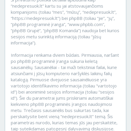
“nedepresuok.lt” kartu su jai atstovaujančioms
kompanijoms (toliau “mes”, “mūsų”, “nedepresuok.lt”,
“https://nedepresuok.lt”) bei phpBB (toliau “jie”, “jų”,
“phpBB programinė įranga”, “www.phpbb.com”,
“phpBB Grupė”, “phpBB Komanda”) naudoja bet kurios
sesijos metu surinktą informaciją (toliau “jūsų
informacija”).
Informacija renkama dviem būdais. Pirmiausia, naršant
po phpBB programinė įranga sukuria keletą
sausainėlių. Sausainėliai - tai maži tekstiniai failai, kurie
atsiunčiami į jūsų kompiuterio naršyklės laikinų failų
katalogą. Pirmuose dvejuose sausainėliuose yra
vartotojo identifikavimo informacija (toliau “vartotojo
id”) bei anoniminė sesijos informacija (toliau “sesijos
id”). Šie du parametrai jums priskiriami automatiškai
kiekvieno phpBB programinės įrangos naudojimosi
metu. Trečiasis sausainėlis bus sukurtas tada, kai
perskaitysite bent vieną “nedepresuok.lt” temą. Šis
parametras nurodo, kurias temas jūs jau perskaitėte,
taip suteikdamas patogesnį dalyvavimą diskusijose.