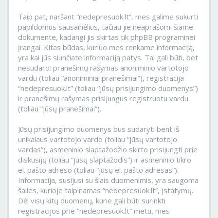
Taip pat, naršant “nedepresuok.lt”, mes galime sukurti
papildomus sausainėlius, tačiau jie neaprašomi šiame
dokumente, kadangi jis skirtas tik phpBB programinei
įrangai. Kitas būdas, kuriuo mes renkame informaciją,
yra kai jūs siunčiate informaciją patys. Tai gali būti, bet
nesudaro: pranešimų rašymas anoniminio vartotojo
vardu (toliau “anoniminiai pranešimai”), registracija
“nedepresuok.lt” (toliau “jūsų prisijungimo duomenys”)
ir pranešimų rašymas prisijungus registruotu vardu
(toliau “jūsų pranešimai”).
Jūsų prisijungimo duomenys bus sudaryti bent iš
unikalaus vartotojo vardo (toliau “jūsų vartotojo
vardas”), asmeninio slaptažodžio skirto prisijungti prie
diskusijų (toliau “jūsų slaptažodis”) ir asmeninio tikro
el. pašto adreso (toliau “jūsų el. pašto adresas”).
Informacija, susijusi su šiais duomenimis, yra saugoma
šalies, kurioje talpinamas “nedepresuok.lt”, įstatymų.
Dėl visų kitų duomenų, kurie gali būti surinkti
registracijos prie “nedepresuok.lt” metu, mes