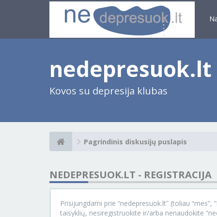
N
nedepresuok.lt
Kovos su depresija klubas
Pagrindinis diskusijų puslapis
NEDEPRESUOK.LT - REGISTRACIJA
Prisijungdami prie “nedepresuok.lt” (toliau “mes”, “m
taisyklių, nesiregistruokite ir/arba nenaudokite “