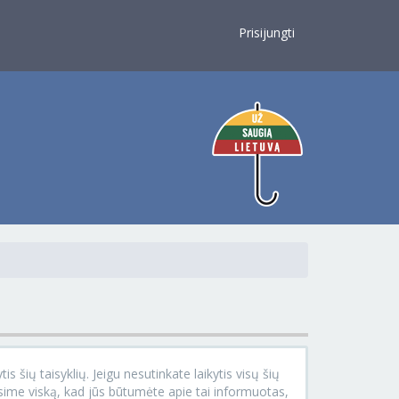
×
Prisijungti
s šių taisyklių. Jeigu nesutinkate laikytis visų šių
ysime viską, kad jūs būtumėte apie tai informuotas,