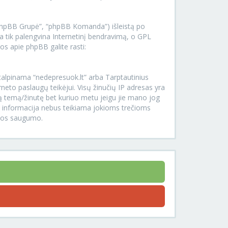
.
“phpBB Grupė”, “phpBB Komanda”) išleistą po
 tik palengvina Internetinį bendravimą, o GPL
os apie phpBB galite rasti:
r talpinama “nedepresuok.lt” arba Tarptautinius
rneto paslaugų teikėjui. Visų žinučių IP adresas yra
rią temą/žinutę bet kuriuo metu jeigu jie mano jog
Ši informacija nebus teikiama jokioms trečioms
ijos saugumo.