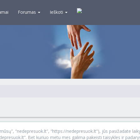
amai
Forumas
Ieškoti
ūsų”, “nedepresuok.lt”, “https://nedepresuok.lt”), jūs pasižadate laikyti
nedepresuok.lt”. Bet kuriuo metu mes galima pakeisti taisykles ir padar