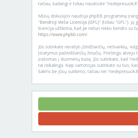
tačiau, kadangi ir toliau naudosite “nedepresuok.lt”
Mūsų diskusijos naudoja phpBB programinę įrangą
“
Bendroji Vieša Licencija (GPL)
” (toliau “GPL”). Ją 
licencija užtikrina, kad jie neturi nieko bendro su
https://www.phpbb.com/
.
Jūs sutinkate nerašyti įžeidžiančių, nešvankių, vulg
Įstatymus pažeidžiančių žinučių. Priešingu atveju t
įrašomas į duomenų bazę. Jūs sutinkate, kad “nedepr
tai reikalinga. Kaip vartotojas sutinkate su tuo,
šalims be jūsų sutikimo, tačiau nei “nedepresuok.