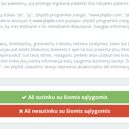
 po pakeitimų, yra protinga reguliariai patikrinti šias taisykles patiems
 (toliau “jie”, “jų”, “phpBB programinė įranga”, “www.phpbb.com”, 
galima atsisiųsti iš
www.phpbb.com
puslapio. phpBB programinė įranga
 tuo, ką mes leidžiame ir ko neleidžiame diskusijose. Daugiau informacij
arių, šmeižiančių, grasinančių ir kitokių vietinius įstatymus, šalies ku
uojau pat būsite blokuotas (banned) ir apie tai bus pranešta jūsų Inte
esuok.lt” turi teisę ištrinti, redaguoti, perkelti arba uždaryti bet ku
 kad bet kokia jūsų įvesta informacija būtų saugoma duomenų bazėje. 
lt”, nei phpBB įsilaužimo atveju neprisiima atsakomybės dėl informac
Aš sutinku su šiomis sąlygomis
Aš nesutinku su šiomis sąlygomis