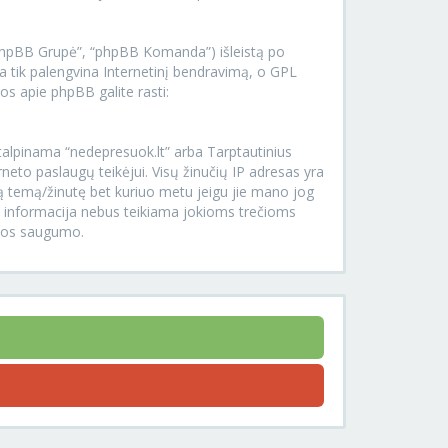
.
“phpBB Grupė”, “phpBB Komanda”) išleistą po
 tik palengvina Internetinį bendravimą, o GPL
os apie phpBB galite rasti:
r talpinama “nedepresuok.lt” arba Tarptautinius
rneto paslaugų teikėjui. Visų žinučių IP adresas yra
rią temą/žinutę bet kuriuo metu jeigu jie mano jog
Ši informacija nebus teikiama jokioms trečioms
ijos saugumo.