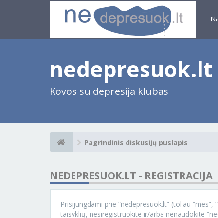
N
nedepresuok.lt
Kovos su depresija klubas
Pagrindinis diskusijų puslapis
NEDEPRESUOK.LT - REGISTRACIJA
Prisijungdami prie “nedepresuok.lt” (toliau “mes”, “m
taisyklių, nesiregistruokite ir/arba nenaudokite “