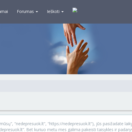
amai
Forumas
Ieškoti
ūsų”, “nedepresuok.lt”, “https://nedepresuok.lt”), jūs pasižadate laikyti
nedepresuok.lt”. Bet kuriuo metu mes galima pakeisti taisykles ir padar