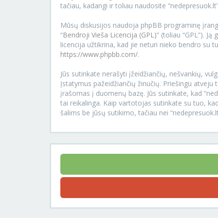
tačiau, kadangi ir toliau naudosite “nedepresuok.lt”
Mūsų diskusijos naudoja phpBB programinę įrangą
“
Bendroji Vieša Licencija (GPL)
” (toliau “GPL”). Ją 
licencija užtikrina, kad jie neturi nieko bendro su
https://www.phpbb.com/
.
Jūs sutinkate nerašyti įžeidžiančių, nešvankių, vulg
Įstatymus pažeidžiančių žinučių. Priešingu atveju t
įrašomas į duomenų bazę. Jūs sutinkate, kad “nedepr
tai reikalinga. Kaip vartotojas sutinkate su tuo,
šalims be jūsų sutikimo, tačiau nei “nedepresuok.