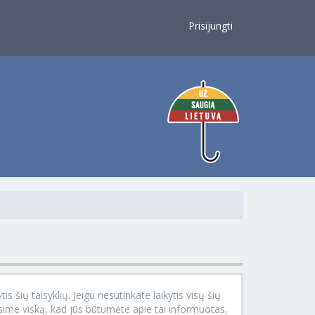
×
Prisijungti
s šių taisyklių. Jeigu nesutinkate laikytis visų šių
ysime viską, kad jūs būtumėte apie tai informuotas,