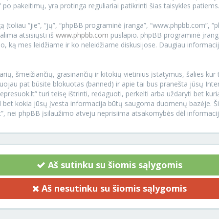
 po pakeitimų, yra protinga reguliariai patikrinti šias taisykles patiems
 (toliau “jie”, “jų”, “phpBB programinė įranga”, “www.phpbb.com”, 
galima atsisiųsti iš
www.phpbb.com
puslapio. phpBB programinė įranga
 tuo, ką mes leidžiame ir ko neleidžiame diskusijose. Daugiau informacij
arių, šmeižiančių, grasinančių ir kitokių vietinius įstatymus, šalies ku
uojau pat būsite blokuotas (banned) ir apie tai bus pranešta jūsų Inte
esuok.lt” turi teisę ištrinti, redaguoti, perkelti arba uždaryti bet ku
 kad bet kokia jūsų įvesta informacija būtų saugoma duomenų bazėje. 
lt”, nei phpBB įsilaužimo atveju neprisiima atsakomybės dėl informac
Aš sutinku su šiomis sąlygomis
Aš nesutinku su šiomis sąlygomis