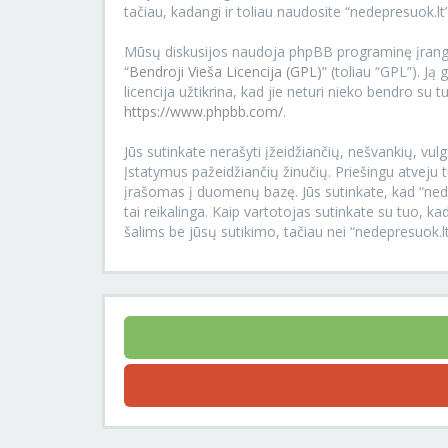
tačiau, kadangi ir toliau naudosite “nedepresuok.lt”
Mūsų diskusijos naudoja phpBB programinę įrangą
“
Bendroji Vieša Licencija (GPL)
” (toliau “GPL”). Ją 
licencija užtikrina, kad jie neturi nieko bendro su
https://www.phpbb.com/
.
Jūs sutinkate nerašyti įžeidžiančių, nešvankių, vulg
Įstatymus pažeidžiančių žinučių. Priešingu atveju t
įrašomas į duomenų bazę. Jūs sutinkate, kad “nedepr
tai reikalinga. Kaip vartotojas sutinkate su tuo,
šalims be jūsų sutikimo, tačiau nei “nedepresuok.