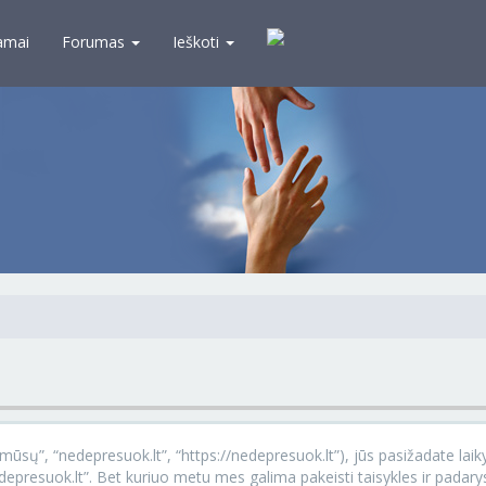
amai
Forumas
Ieškoti
ūsų”, “nedepresuok.lt”, “https://nedepresuok.lt”), jūs pasižadate laikyti
nedepresuok.lt”. Bet kuriuo metu mes galima pakeisti taisykles ir padar