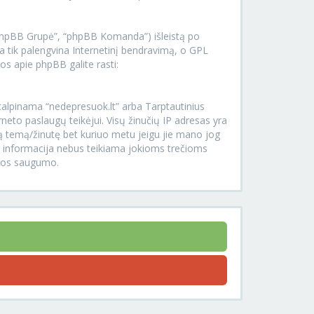
.
“phpBB Grupė”, “phpBB Komanda”) išleistą po
 tik palengvina Internetinį bendravimą, o GPL
os apie phpBB galite rasti:
r talpinama “nedepresuok.lt” arba Tarptautinius
rneto paslaugų teikėjui. Visų žinučių IP adresas yra
rią temą/žinutę bet kuriuo metu jeigu jie mano jog
Ši informacija nebus teikiama jokioms trečioms
ijos saugumo.