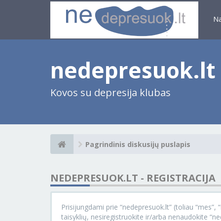
N
nedepresuok.lt
Kovos su depresija klubas
Pagrindinis diskusijų puslapis
NEDEPRESUOK.LT - REGISTRACIJA
Prisijungdami prie “nedepresuok.lt” (toliau “mes”, “m
taisyklių, nesiregistruokite ir/arba nenaudokite “