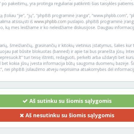
 po pakeitimų, yra protinga reguliariai patikrinti šias taisykles patiems
 (toliau “jie”, “jų”, “phpBB programinė įranga”, “www.phpbb.com”, 
galima atsisiųsti iš
www.phpbb.com
puslapio. phpBB programinė įranga
 tuo, ką mes leidžiame ir ko neleidžiame diskusijose. Daugiau informacij
arių, šmeižiančių, grasinančių ir kitokių vietinius įstatymus, šalies ku
uojau pat būsite blokuotas (banned) ir apie tai bus pranešta jūsų Inte
esuok.lt” turi teisę ištrinti, redaguoti, perkelti arba uždaryti bet ku
 kad bet kokia jūsų įvesta informacija būtų saugoma duomenų bazėje. 
lt”, nei phpBB įsilaužimo atveju neprisiima atsakomybės dėl informac
Aš sutinku su šiomis sąlygomis
Aš nesutinku su šiomis sąlygomis