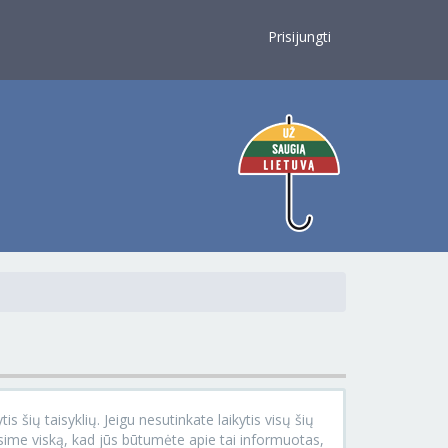
×
Prisijungti
s šių taisyklių. Jeigu nesutinkate laikytis visų šių
ysime viską, kad jūs būtumėte apie tai informuotas,