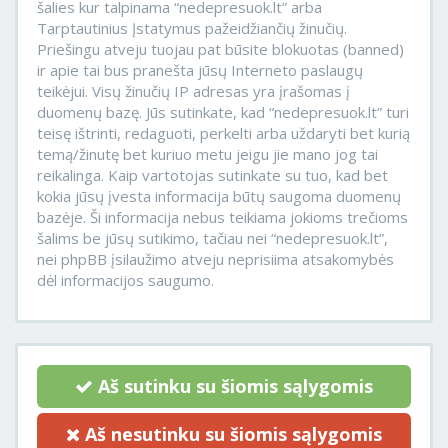
šalies kur talpinama “nedepresuok.lt” arba
Tarptautinius Įstatymus pažeidžiančių žinučių.
Priešingu atveju tuojau pat būsite blokuotas (banned)
ir apie tai bus pranešta jūsų Interneto paslaugų
teikėjui. Visų žinučių IP adresas yra įrašomas į
duomenų bazę. Jūs sutinkate, kad “nedepresuok.lt” turi
teisę ištrinti, redaguoti, perkelti arba uždaryti bet kurią
temą/žinutę bet kuriuo metu jeigu jie mano jog tai
reikalinga. Kaip vartotojas sutinkate su tuo, kad bet
kokia jūsų įvesta informacija būtų saugoma duomenų
bazėje. Ši informacija nebus teikiama jokioms trečioms
šalims be jūsų sutikimo, tačiau nei “nedepresuok.lt”,
nei phpBB įsilaužimo atveju neprisiima atsakomybės
dėl informacijos saugumo.
Aš sutinku su šiomis sąlygomis
Aš nesutinku su šiomis sąlygomis