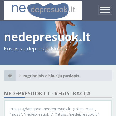
×
Įjungti
navigacij
nedepresuok.lt
Kovos su depresija klubas
Pagrindinis diskusijų puslapis
NEDEPRESUOK.LT - REGISTRACIJA
Prisijungdami prie “nedepresuok.lt” (toliau “mes”,
“mūsų”, “nedepresuok.lt”, “https://nedepresuok.lt”),