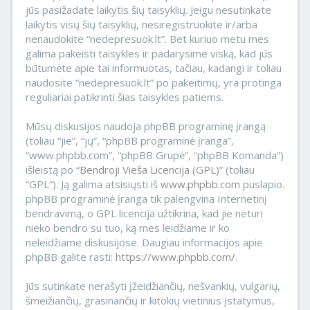
jūs pasižadate laikytis šių taisyklių. Jeigu nesutinkate
laikytis visų šių taisyklių, nesiregistruokite ir/arba
nenaudokite “nedepresuok.lt”. Bet kuriuo metu mes
galima pakeisti taisykles ir padarysime viską, kad jūs
būtumėte apie tai informuotas, tačiau, kadangi ir toliau
naudosite “nedepresuok.lt” po pakeitimų, yra protinga
reguliariai patikrinti šias taisykles patiems.
Mūsų diskusijos naudoja phpBB programinę įrangą
(toliau “jie”, “jų”, “phpBB programinė įranga”,
“www.phpbb.com”, “phpBB Grupė”, “phpBB Komanda”)
išleistą po “
Bendroji Vieša Licencija (GPL)
” (toliau
“GPL”). Ją galima atsisiųsti iš
www.phpbb.com
puslapio.
phpBB programinė įranga tik palengvina Internetinį
bendravimą, o GPL licencija užtikrina, kad jie neturi
nieko bendro su tuo, ką mes leidžiame ir ko
neleidžiame diskusijose. Daugiau informacijos apie
phpBB galite rasti:
https://www.phpbb.com/
.
Jūs sutinkate nerašyti įžeidžiančių, nešvankių, vulgarių,
šmeižiančių, grasinančių ir kitokių vietinius įstatymus,