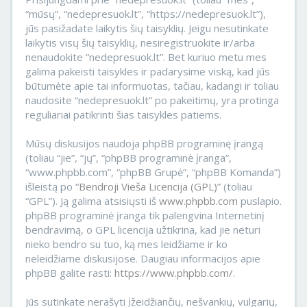
“mūsų”, “nedepresuok.lt”, “https://nedepresuok.lt”),
jūs pasižadate laikytis šių taisyklių. Jeigu nesutinkate
laikytis visų šių taisyklių, nesiregistruokite ir/arba
nenaudokite “nedepresuok.lt”. Bet kuriuo metu mes
galima pakeisti taisykles ir padarysime viską, kad jūs
būtumėte apie tai informuotas, tačiau, kadangi ir toliau
naudosite “nedepresuok.lt” po pakeitimų, yra protinga
reguliariai patikrinti šias taisykles patiems.
Mūsų diskusijos naudoja phpBB programinę įrangą
(toliau “jie”, “jų”, “phpBB programinė įranga”,
“www.phpbb.com”, “phpBB Grupė”, “phpBB Komanda”)
išleistą po “
Bendroji Vieša Licencija (GPL)
” (toliau
“GPL”). Ją galima atsisiųsti iš
www.phpbb.com
puslapio.
phpBB programinė įranga tik palengvina Internetinį
bendravimą, o GPL licencija užtikrina, kad jie neturi
nieko bendro su tuo, ką mes leidžiame ir ko
neleidžiame diskusijose. Daugiau informacijos apie
phpBB galite rasti:
https://www.phpbb.com/
.
Jūs sutinkate nerašyti įžeidžiančių, nešvankių, vulgarių,