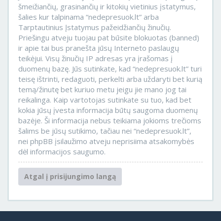
šmeižiančių, grasinančių ir kitokių vietinius įstatymus,
šalies kur talpinama “nedepresuok.lt” arba
Tarptautinius Įstatymus pažeidžiančių žinučių.
Priešingu atveju tuojau pat būsite blokuotas (banned)
ir apie tai bus pranešta jūsų Interneto paslaugų
teikėjui. Visų žinučių IP adresas yra įrašomas į
duomenų bazę. Jūs sutinkate, kad “nedepresuok.lt” turi
teisę ištrinti, redaguoti, perkelti arba uždaryti bet kurią
temą/žinutę bet kuriuo metu jeigu jie mano jog tai
reikalinga. Kaip vartotojas sutinkate su tuo, kad bet
kokia jūsų įvesta informacija būtų saugoma duomenų
bazėje. Ši informacija nebus teikiama jokioms trečioms
šalims be jūsų sutikimo, tačiau nei “nedepresuok.lt”,
nei phpBB įsilaužimo atveju neprisiima atsakomybės
dėl informacijos saugumo.
Atgal į prisijungimo langą