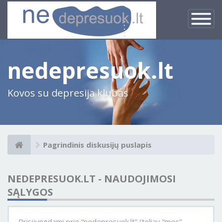
×
Įjungti
navigacij
nedepresuok.lt
Kovos su depresija klubas
Pagrindinis diskusijų puslapis
NEDEPRESUOK.LT - NAUDOJIMOSI
SĄLYGOS
Prisijungdami prie “nedepresuok.lt” (toliau “mes”,