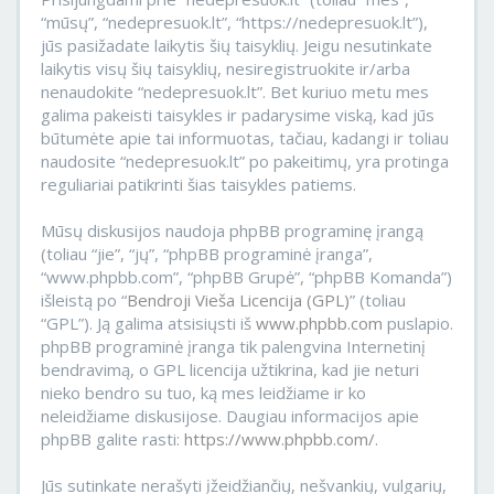
“mūsų”, “nedepresuok.lt”, “https://nedepresuok.lt”),
jūs pasižadate laikytis šių taisyklių. Jeigu nesutinkate
laikytis visų šių taisyklių, nesiregistruokite ir/arba
nenaudokite “nedepresuok.lt”. Bet kuriuo metu mes
galima pakeisti taisykles ir padarysime viską, kad jūs
būtumėte apie tai informuotas, tačiau, kadangi ir toliau
naudosite “nedepresuok.lt” po pakeitimų, yra protinga
reguliariai patikrinti šias taisykles patiems.
Mūsų diskusijos naudoja phpBB programinę įrangą
(toliau “jie”, “jų”, “phpBB programinė įranga”,
“www.phpbb.com”, “phpBB Grupė”, “phpBB Komanda”)
išleistą po “
Bendroji Vieša Licencija (GPL)
” (toliau
“GPL”). Ją galima atsisiųsti iš
www.phpbb.com
puslapio.
phpBB programinė įranga tik palengvina Internetinį
bendravimą, o GPL licencija užtikrina, kad jie neturi
nieko bendro su tuo, ką mes leidžiame ir ko
neleidžiame diskusijose. Daugiau informacijos apie
phpBB galite rasti:
https://www.phpbb.com/
.
Jūs sutinkate nerašyti įžeidžiančių, nešvankių, vulgarių,