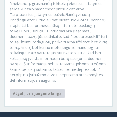
šmeižiančių, grasinančių ir kitokių vietinius įstatymus,
šalies kur talpinama “nedepresuok.lt” arba
Tarptautinius Įstatymus pažeidžiančių žinučių.
Priešingu atveju tuojau pat būsite blokuotas (banned)
ir apie tai bus pranešta jūsų Interneto paslaugų
teikėjui. Visų žinučių IP adresas yra įrašomas į
duomenų bazę. Jūs sutinkate, kad “nedepresuok.lt” turi
teisę ištrinti, redaguoti, perkelti arba uždaryti bet kurią
temą/žinutę bet kuriuo metu jeigu jie mano jog tai
reikalinga. Kaip vartotojas sutinkate su tuo, kad bet
kokia jūsų įvesta informacija būtų saugoma duomenų
bazėje. Ši informacija nebus teikiama jokioms trečioms
šalims be jūsų sutikimo, tačiau nei “nedepresuok.lt”,
nei phpBB įsilaužimo atveju neprisiima atsakomybės
dėl informacijos saugumo.
Atgal į prisijungimo langą