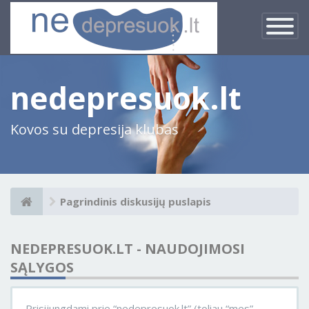
×
Įjungti
navigacij
nedepresuok.lt
Kovos su depresija klubas
Pagrindinis diskusijų puslapis
NEDEPRESUOK.LT - NAUDOJIMOSI
SĄLYGOS
Prisijungdami prie “nedepresuok.lt” (toliau “mes”,