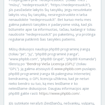
“mūsų”, “nedepresuok.lt”, “https://nedepresuok.lt”),
jūs pasižadate laikytis šių taisyklių. Jeigu nesutinkate
laikytis visų šių taisyklių, nesiregistruokite ir/arba
nenaudokite “nedepresuok.lt”. Bet kuriuo metu mes
galima pakeisti taisykles ir padarysime viską, kad jūs
būtumėte apie tai informuotas, tačiau, kadangi ir toliau
naudosite “nedepresuok.lt” po pakeitimų, yra protinga
reguliariai patikrinti šias taisykles patiems.
Mūsų diskusijos naudoja phpBB programinę įrangą
(toliau “jie”, “jų”, “phpBB programinė įranga”,
“www.phpbb.com”, “phpBB Grupė”, “phpBB Komanda”)
išleistą po “
Bendroji Vieša Licencija (GPL)
” (toliau
“GPL”). Ją galima atsisiųsti iš
www.phpbb.com
puslapio.
phpBB programinė įranga tik palengvina Internetinį
bendravimą, o GPL licencija užtikrina, kad jie neturi
nieko bendro su tuo, ką mes leidžiame ir ko
neleidžiame diskusijose. Daugiau informacijos apie
phpBB galite rasti:
https://www.phpbb.com/
.
Jūs sutinkate nerašyti įžeidžiančių, nešvankių, vulgarių,