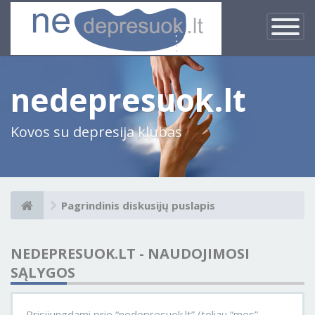
×
Įjungti
navigacij
nedepresuok.lt
Kovos su depresija klubas
Pagrindinis diskusijų puslapis
NEDEPRESUOK.LT - NAUDOJIMOSI
SĄLYGOS
Prisijungdami prie “nedepresuok.lt” (toliau “mes”,