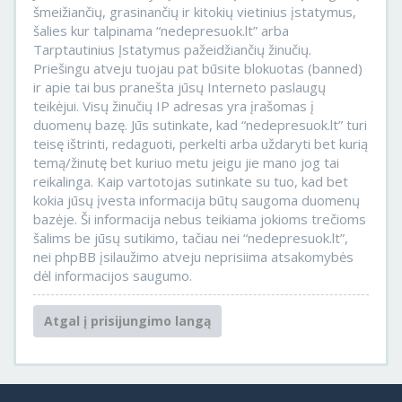
šmeižiančių, grasinančių ir kitokių vietinius įstatymus,
šalies kur talpinama “nedepresuok.lt” arba
Tarptautinius Įstatymus pažeidžiančių žinučių.
Priešingu atveju tuojau pat būsite blokuotas (banned)
ir apie tai bus pranešta jūsų Interneto paslaugų
teikėjui. Visų žinučių IP adresas yra įrašomas į
duomenų bazę. Jūs sutinkate, kad “nedepresuok.lt” turi
teisę ištrinti, redaguoti, perkelti arba uždaryti bet kurią
temą/žinutę bet kuriuo metu jeigu jie mano jog tai
reikalinga. Kaip vartotojas sutinkate su tuo, kad bet
kokia jūsų įvesta informacija būtų saugoma duomenų
bazėje. Ši informacija nebus teikiama jokioms trečioms
šalims be jūsų sutikimo, tačiau nei “nedepresuok.lt”,
nei phpBB įsilaužimo atveju neprisiima atsakomybės
dėl informacijos saugumo.
Atgal į prisijungimo langą