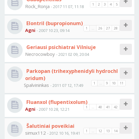
1
2
3
4
5
Rock_Ronja
- 2017 11 07, 11:18
Elontril (bupropionum)
1
...
26
27
28
Agni
- 2007 10 23, 09:14
Geriausi psichiatrai Vilniuje
Necrocowboy
- 2021 02 09, 20:04
Parkopan (trihexyphenidyli hydrochl
oridum)
1
...
9
10
11
Spalvininkas
- 2011 07 12, 17:49
Fluanxol (flupentixolum)
1
...
40
41
42
Agni
- 2007 10 28, 12:21
Šalutiniai poveikiai
1
...
12
13
14
simux112
- 2012 10 16, 19:41