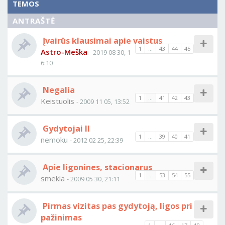
TEMOS
ANTRAŠTĖ
Įvairūs klausimai apie vaistus
1
...
43
44
45
Astro-Meška
- 2019 08 30, 1
6:10
Negalia
1
...
41
42
43
Keistuolis
- 2009 11 05, 13:52
Gydytojai II
1
...
39
40
41
nemoku
- 2012 02 25, 22:39
Apie ligonines, stacionarus
1
...
53
54
55
smekla
- 2009 05 30, 21:11
Pirmas vizitas pas gydytoją, ligos pri
pažinimas