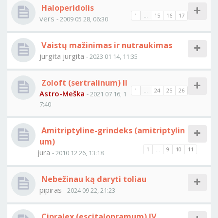
Haloperidolis
1
...
15
16
17
vers
- 2009 05 28, 06:30
Vaistų mažinimas ir nutraukimas
jurgita jurgita
- 2023 01 14, 11:35
Zoloft (sertralinum) II
1
...
24
25
26
Astro-Meška
- 2021 07 16, 1
7:40
Amitriptyline-grindeks (amitriptylin
um)
1
...
9
10
11
jura
- 2010 12 26, 13:18
Nebežinau ką daryti toliau
pipiras
- 2024 09 22, 21:23
Cipralex (escitalopramum) IV