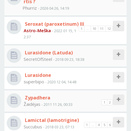
rtis ?
Phurriz
- 2026 04 26, 14:19
Seroxat (paroxetinum) III
1
...
10
11
12
Astro-Meška
- 2022 01 15, 1
2:37
Lurasidone (Latuda)
SecretOfSteel
- 2018 09 23, 18:38
Lurasidone
superbipo
- 2020 12 04, 14:48
Zypadhera
1
2
Žaidėjas
- 2011 11 26, 00:33
Lamictal (lamotrigine)
1
...
4
5
6
Succubus
- 2018 03 23, 07:13