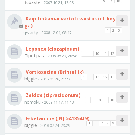
1
...
16
17
18
Bubastė
- 2007 10 21, 17:08
Kaip tinkamai vartoti vaistus (el. kny
ga)
1
2
3
qwerty
- 2008 12 04, 08:47
Leponex (clozapinum)
1
...
10
11
12
Tipotipas
- 2008 08 29, 20:58
Vortioxetine (Brintellix)
1
...
14
15
16
biggie
- 2015 01 26, 21:23
Zeldox (ziprasidonum)
1
...
8
9
10
nemoku
- 2009 11 17, 11:13
Esketamine (JNJ-54135419)
1
...
7
8
9
biggie
- 2018 07 24, 23:29