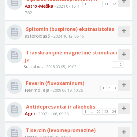
1
...
10
11
12
Astro-Meška
- 2021 07 16, 1
7:32
Spitomin (buspirone) ekstrasistolės
asteroidas5
- 2024 10 12, 06:16
Transkranijinė magnetinė stimuliaci
ja
1
2
Succubus
- 2018 03 05, 19:03
Fevarin (fluvoxaminum)
1
2
3
NerimoFeja
- 2009 06 19, 10:26
Antidepresantai ir alkoholis
1
...
22
23
24
Agni
- 2007 11 06, 09:38
Tisercin (levomepromazine)