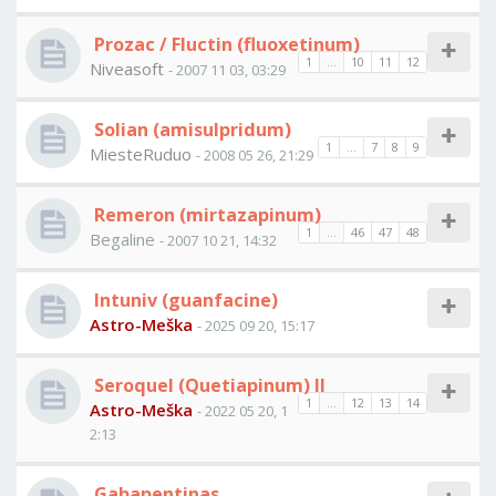
Prozac / Fluctin (fluoxetinum)
1
...
10
11
12
Niveasoft
- 2007 11 03, 03:29
Solian (amisulpridum)
1
...
7
8
9
MiesteRuduo
- 2008 05 26, 21:29
Remeron (mirtazapinum)
1
...
46
47
48
Begaline
- 2007 10 21, 14:32
Intuniv (guanfacine)
Astro-Meška
- 2025 09 20, 15:17
Seroquel (Quetiapinum) II
1
...
12
13
14
Astro-Meška
- 2022 05 20, 1
2:13
Gabapentinas