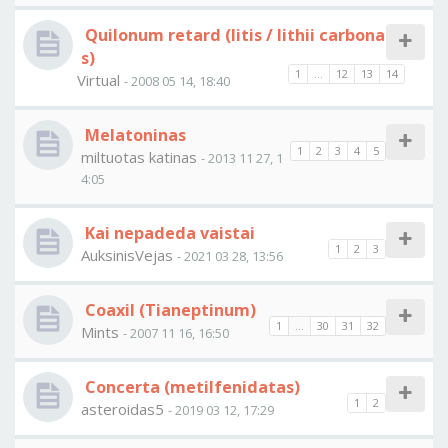
Quilonum retard (litis / lithii carbona
s)
1
...
12
13
14
Virtual
- 2008 05 14, 18:40
Melatoninas
1
2
3
4
5
miltuotas katinas
- 2013 11 27, 1
4:05
Kai nepadeda vaistai
1
2
3
AuksinisVejas
- 2021 03 28, 13:56
Coaxil (Tianeptinum)
1
...
30
31
32
Mints
- 2007 11 16, 16:50
Concerta (metilfenidatas)
1
2
asteroidas5
- 2019 03 12, 17:29