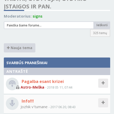
ĮSTAIGOS IR PAN.
Moderatorius:
signs
Ieškoti
325 temų
Nauja tema
SVARBŪS PRANEŠIMAI
ANTRAŠTĖ
Pagalba esant krizei
Astro-Meška
- 2018 05 11, 07:44
Info!!!
Jozhik v'tumane
- 2017 06 20, 08:43