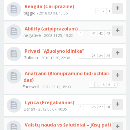
Reagila (Cariprazine)
1
2
3
biggie
- 2018 03 04, 15:56
Abilify (aripiprazolum)
1
...
41
42
43
negative
- 2008 11 25, 19:02
Privati "Ąžuolyno klinika"
1
...
23
24
25
Guliona
- 2010 12 20, 22:36
Anafranil (Klomipramino hidrochlori
das)
1
...
5
6
7
Farewell
- 2012 03 12, 15:33
Lyrica (Pregabalinas)
1
...
26
27
28
Baran
- 2012 06 07, 10:35
Vaistų nauda vs šalutiniai – jūsų pati