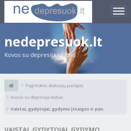
×
Įjungti
navigacij
nedepresuok.lt
Kovos su depresija klubas
Pagrindinis diskusijų puslapis
Kovos su depresija klubas
Vaistai, gydytojai, gydymo įstaigos ir pan.
VAISTAI, GYDYTOJAI, GYDYMO