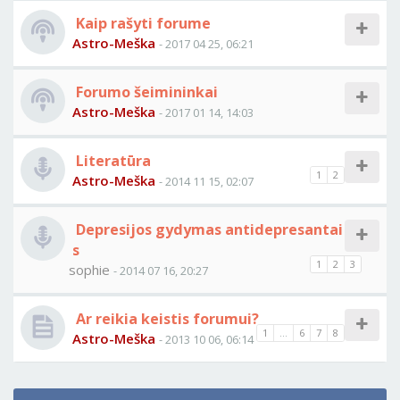
Kaip rašyti forume
Astro-Meška
- 2017 04 25, 06:21
Forumo šeimininkai
Astro-Meška
- 2017 01 14, 14:03
Literatūra
1
2
Astro-Meška
- 2014 11 15, 02:07
Depresijos gydymas antidepresantai
s
1
2
3
sophie
- 2014 07 16, 20:27
Ar reikia keistis forumui?
1
...
6
7
8
Astro-Meška
- 2013 10 06, 06:14