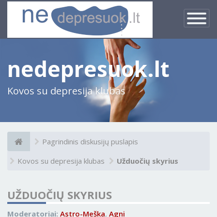
×
Įjungti
navigacij
nedepresuok.lt
Kovos su depresija klubas
Pagrindinis diskusijų puslapis
Kovos su depresija klubas
Užduočių skyrius
UŽDUOČIŲ SKYRIUS
Moderatoriai:
Astro-Meška
,
Agni