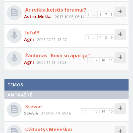
Ar reikia keistis forumui?
1
...
6
7
8
Astro-Meška
- 2013 10 06, 06:14
Info!!!
1
...
4
5
6
Agni
- 2008 07 22, 13:07
Žaidimas "Kova su apatija"
1
...
9
10
11
Agni
- 2007 11 13, 08:53
TEMOS
ANTRAŠTĖ
Stewie
1
...
13
14
15
Stewie
- 2009 04 29, 09:56
Užduotys Meeeškai