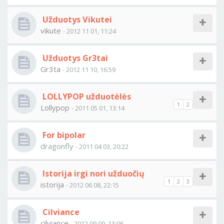
Užduotys Vikutei
vikute
- 2012 11 01, 11:24
Užduotys Gr3tai
Gr3ta
- 2012 11 10, 16:59
LOLLYPOP užduotėlės
1
2
Lollypop
- 2011 05 01, 13:14
For bipolar
dragonfly
- 2011 04 03, 20:22
Istorija irgi nori užduočių
1
2
3
istorija
- 2012 06 08, 22:15
Cilviance
cilviance
- 2012 09 09, 13:06