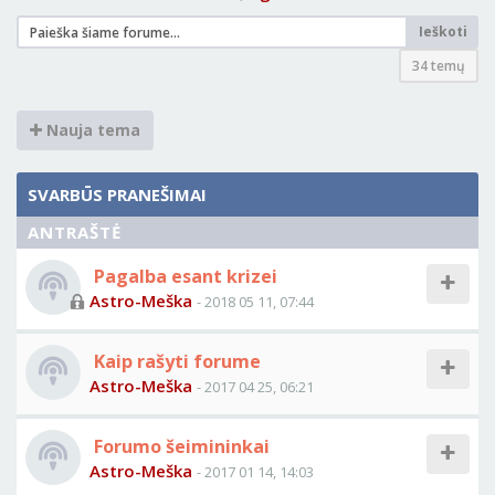
Ieškoti
34 temų
Nauja tema
SVARBŪS PRANEŠIMAI
ANTRAŠTĖ
Pagalba esant krizei
Astro-Meška
- 2018 05 11, 07:44
Kaip rašyti forume
Astro-Meška
- 2017 04 25, 06:21
Forumo šeimininkai
Astro-Meška
- 2017 01 14, 14:03