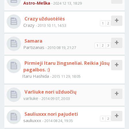
Astro-Meška
- 2024 12 13, 18:29
Crazy užduotėlės
1
2
Crazy
- 2013 10 11, 14:53
Samara
1
2
3
Partizanas
- 2010 08 19, 21:27
Pirmieji Itaru žingsneliai. Reikia jūsų
pagalbos. :)
Itaru Hashida
- 2015 11 29, 18:05
Varliuke nori užduočių
varliuke
- 2014 09 07, 20:03
Sauliuxxx nori pajudeti
1
2
sauliuxxx
- 2014 08 24, 19:35