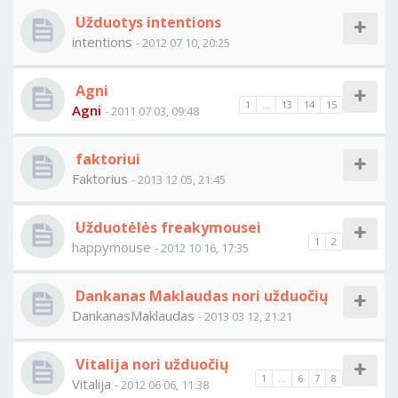
Užduotys intentions
intentions
- 2012 07 10, 20:25
Agni
1
...
13
14
15
Agni
- 2011 07 03, 09:48
faktoriui
Faktorius
- 2013 12 05, 21:45
Užduotėlės freakymousei
1
2
happymouse
- 2012 10 16, 17:35
Dankanas Maklaudas nori užduočių
DankanasMaklaudas
- 2013 03 12, 21:21
Vitalija nori užduočių
1
...
6
7
8
Vitalija
- 2012 06 06, 11:38