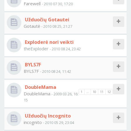
Farewell
- 2010 07 30, 17:20
Užduočių Gotautei
Gotautė
- 2010 08 25, 21:27
Exploderė nori veikti
theExploder
- 2010 08 24, 23:42
BYLS7F
BYLS7F
- 2010 08 24, 11:42
DoubleMama
1
...
10
11
12
DoubleMama
- 2009 03 26, 16:
15
Užduočių Incognito
incognito
- 2010 05 29, 23:04