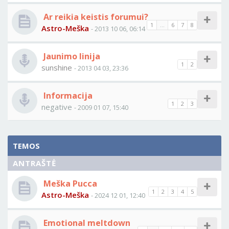
Ar reikia keistis forumui?
1
...
6
7
8
Astro-Meška
- 2013 10 06, 06:14
Jaunimo linija
1
2
sunshine
- 2013 04 03, 23:36
Informacija
1
2
3
negative
- 2009 01 07, 15:40
TEMOS
ANTRAŠTĖ
Meška Pucca
1
2
3
4
5
Astro-Meška
- 2024 12 01, 12:40
Emotional meltdown