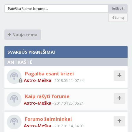
Ieškoti
4 temų
Nauja tema
SVARBŪS PRANEŠIMAI
ANTRAŠTĖ
Pagalba esant krizei
Astro-Meška
- 2018 05 11, 07:44
Kaip rašyti forume
Astro-Meška
- 2017 04 25, 06:21
Forumo šeimininkai
Astro-Meška
- 2017 01 14, 14:03