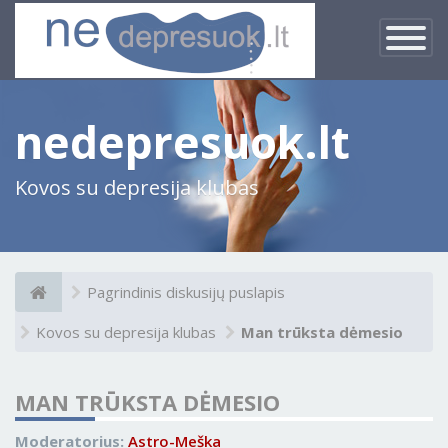
×
Įjungti
navigacij
nedepresuok.lt
Kovos su depresija klubas
Pagrindinis diskusijų puslapis
Kovos su depresija klubas
Man trūksta dėmesio
MAN TRŪKSTA DĖMESIO
Moderatorius:
Astro-Meška