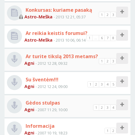
Konkursas: kuriame pasaką
1
2
3
Astro-Meška
- 2013 12 21, 05:37
Ar reikia keistis forumui?
1
...
6
7
8
Astro-Meška
- 2013 10 06, 06:14
Ar turite tikslą 2013 metams?
1
2
3
Agni
- 2012 12 28, 09:32
Su šventėm!!!
1
2
3
4
5
Agni
- 2012 12 24, 09:00
Gėdos stulpas
1
2
3
4
Agni
- 2007 11 29, 10:00
Informacija
1
2
Agni
- 2007 10 19, 18:23