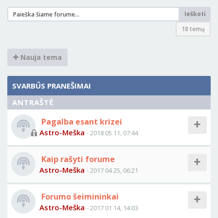
Ieškoti
18 temų
Nauja tema
SVARBŪS PRANEŠIMAI
ANTRAŠTĖ
Pagalba esant krizei
Astro-Meška
- 2018 05 11, 07:44
Kaip rašyti forume
Astro-Meška
- 2017 04 25, 06:21
Forumo šeimininkai
Astro-Meška
- 2017 01 14, 14:03