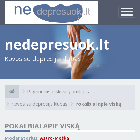
×
Įjungti
navigacij
nedepresuok.lt
Kovos su depresija klubas
Pagrindinis diskusijų puslapis
Kovos su depresija klubas
Pokalbiai apie viską
POKALBIAI APIE VISKĄ
Moderatorius:
Astro-Meška