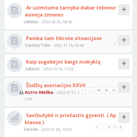
Ar uzimtumo tarnyba dabar tebenur
asineja zmones
zaliasis
- 2023 05 05, 08:46
Panika tam tikrose situacijose
1
2
DarbasToks
- 2025 11 16, 03:40
Kaip sugebėjot baigt mokyklą
zaliasis
- 2024 10 16, 11:26
Žodžių asociacijos XXVII
1
...
49
50
51
Astro-Meška
- 2022 07 23, 1
2:39
Savižudybė ir priežastis gyventi. ( Ap
klausa )
1
...
6
7
8
Deode
- 2015 01 06, 14:29