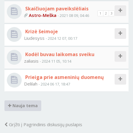
Skaičiuojam paveikslėliais
1
2
3
Astro-Meška
- 2021 08 09, 04:46
Krizė šeimoje
Liudesyss
- 2024 12 07, 00:17
Kodėl buvau laikomas sveiku
zaliasis
- 2024 11 05, 10:14
Prieiga prie asmeninių duomenų
Delilah
- 2024 06 17, 18:47
Nauja tema
Grįžti į Pagrindinis diskusijų puslapis