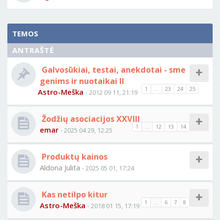
TEMOS
ANTRAŠTĖ
Galvosūkiai, testai, anekdotai - sme
genims ir nuotaikai II
1
...
23
24
25
Astro-Meška
- 2012 09 11, 21:19
Žodžių asociacijos XXVIII
1
...
12
13
14
emar
- 2025 04 29, 12:25
Produktų kainos
Aldona Julita
- 2025 05 01, 17:24
Kas netilpo kitur
1
...
6
7
8
Astro-Meška
- 2018 01 15, 17:19