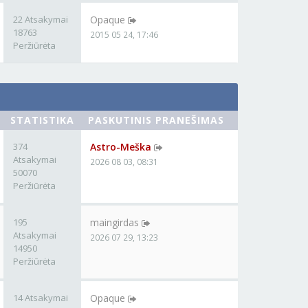
22 Atsakymai
Opaque
18763
2015 05 24, 17:46
Peržiūrėta
STATISTIKA
PASKUTINIS PRANEŠIMAS
374
Astro-Meška
Atsakymai
2026 08 03, 08:31
50070
Peržiūrėta
195
maingirdas
Atsakymai
2026 07 29, 13:23
14950
Peržiūrėta
14 Atsakymai
Opaque