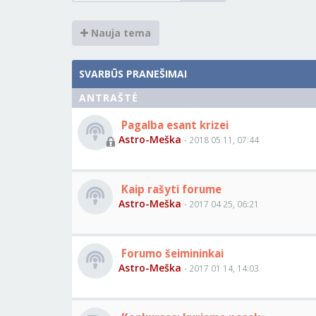
Nauja tema
SVARBŪS PRANEŠIMAI
ANTRAŠTĖ
Pagalba esant krizei
Astro-Meška
- 2018 05 11, 07:44
Kaip rašyti forume
Astro-Meška
- 2017 04 25, 06:21
Forumo šeimininkai
Astro-Meška
- 2017 01 14, 14:03