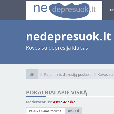
N
nedepresuok.lt
Kovos su depresija klubas
Pagrindinis diskusijų puslapis
Kovos su 
POKALBIAI APIE VISKĄ
Moderatorius:
Astro-Meška
Ieškoti