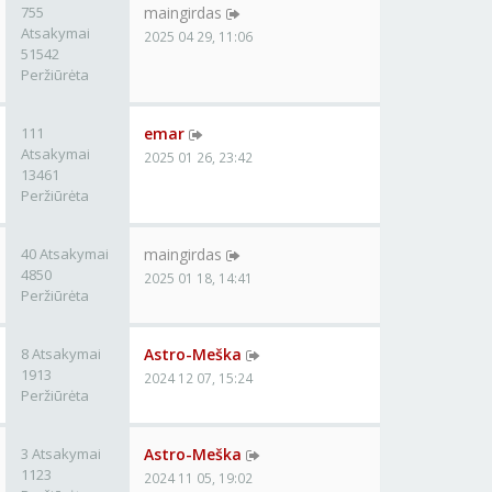
755
maingirdas
Atsakymai
2025 04 29, 11:06
51542
Peržiūrėta
111
emar
Atsakymai
2025 01 26, 23:42
13461
Peržiūrėta
40 Atsakymai
maingirdas
4850
2025 01 18, 14:41
Peržiūrėta
8 Atsakymai
Astro-Meška
1913
2024 12 07, 15:24
Peržiūrėta
3 Atsakymai
Astro-Meška
1123
2024 11 05, 19:02