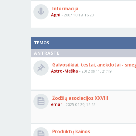
Informacija
Agni
- 2007 10 19, 18:23
TEMOS
ANTRAŠTĖ
Galvosūkiai, testai, anekdotai - smeg
Astro-Meška
- 2012 09 11, 21:19
Žodžių asociacijos XXVIII
emar
- 2025 04 29, 12:25
Produktų kainos