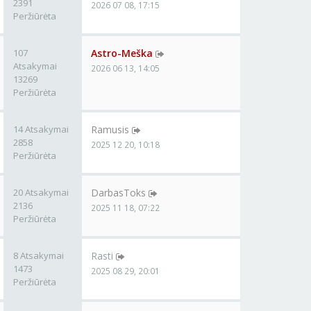
2391
2026 07 08, 17:15
Peržiūrėta
107
Astro-Meška
Atsakymai
2026 06 13, 14:05
13269
Peržiūrėta
14 Atsakymai
Ramusis
2858
2025 12 20, 10:18
Peržiūrėta
20 Atsakymai
DarbasToks
2136
2025 11 18, 07:22
Peržiūrėta
8 Atsakymai
Rasti
1473
2025 08 29, 20:01
Peržiūrėta