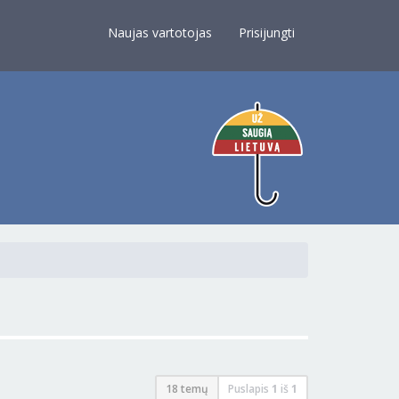
×
Naujas vartotojas
Prisijungti
18 temų
Puslapis
1
iš
1