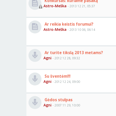
Konkursas: kuriame pasaką
Astro-Meška
- 2013 12 21, 05:37
Ar reikia keistis forumui?
Astro-Meška
- 2013 10 06, 06:14
Ar turite tikslą 2013 metams?
Agni
- 2012 12 28, 09:32
Su šventėm!!!
Agni
- 2012 12 24, 09:00
Gėdos stulpas
Agni
- 2007 11 29, 10:00