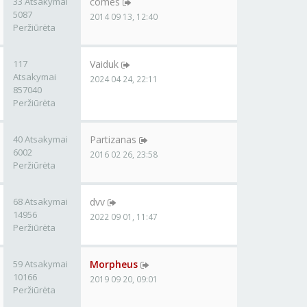
33 Atsakymai
comes
5087
2014 09 13, 12:40
Peržiūrėta
117
Vaiduk
Atsakymai
2024 04 24, 22:11
857040
Peržiūrėta
40 Atsakymai
Partizanas
6002
2016 02 26, 23:58
Peržiūrėta
68 Atsakymai
dvv
14956
2022 09 01, 11:47
Peržiūrėta
59 Atsakymai
Morpheus
10166
2019 09 20, 09:01
Peržiūrėta