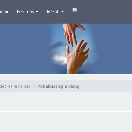
amai
Forumas
Ieškoti
depresija klubas
Pokalbiai apie viską