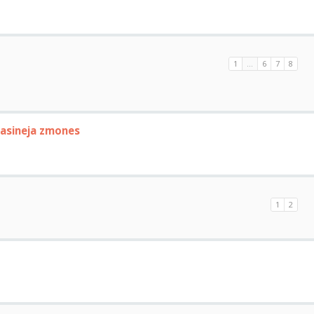
1
...
6
7
8
asineja zmones
1
2