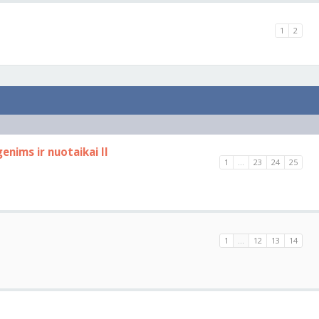
1
2
enims ir nuotaikai II
1
...
23
24
25
1
...
12
13
14