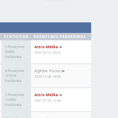
STATISTIKA
PASKUTINIS PRANEŠIMAS
5 Atsakymai
Astro-Meška
92894
2020 04 15, 20:22
Peržiūrėta
8 Atsakymai
Algirdas Pocius
137078
2020 12 06, 18:58
Peržiūrėta
7 Atsakymai
Astro-Meška
110662
2021 07 29, 12:46
Peržiūrėta