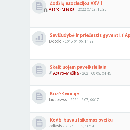
Žodžių asociacijos XXVII
Astro-Meška
- 2022 07 23, 12:39
Savižudybė ir priežastis gyventi. ( A
Deode
- 2015 01 06, 14:29
Skaičiuojam paveikslėliais
Astro-Meška
- 2021 08 09, 04:46
Krizė šeimoje
Liudesyss
- 2024 12 07, 00:17
Kodėl buvau laikomas sveiku
zaliasis
- 2024 11 05, 10:14