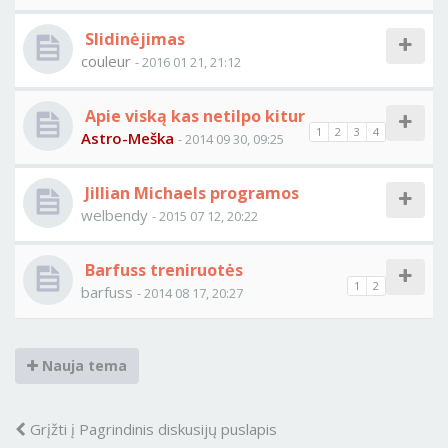
Slidinėjimas
couleur
- 2016 01 21, 21:12
Apie viską kas netilpo kitur
1
2
3
4
Astro-Meška
- 2014 09 30, 09:25
Jillian Michaels programos
welbendy
- 2015 07 12, 20:22
Barfuss treniruotės
1
2
barfuss
- 2014 08 17, 20:27
Nauja tema
Grįžti į Pagrindinis diskusijų puslapis