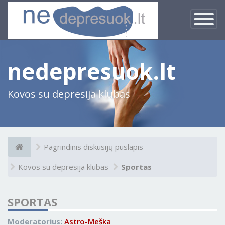
×
Įjungti
navigacij
nedepresuok.lt
Kovos su depresija klubas
Pagrindinis diskusijų puslapis
Kovos su depresija klubas
Sportas
SPORTAS
Moderatorius:
Astro-Meška