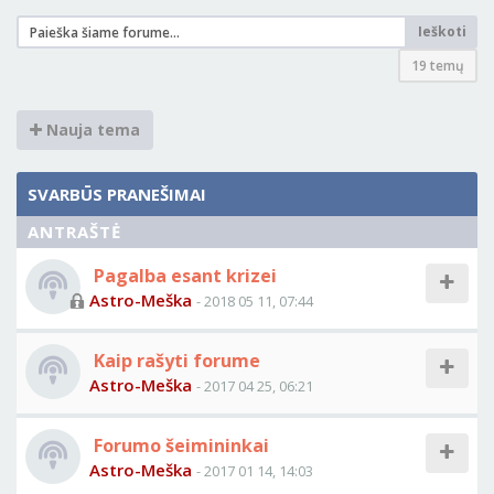
Ieškoti
19 temų
Nauja tema
SVARBŪS PRANEŠIMAI
ANTRAŠTĖ
Pagalba esant krizei
Astro-Meška
- 2018 05 11, 07:44
Kaip rašyti forume
Astro-Meška
- 2017 04 25, 06:21
Forumo šeimininkai
Astro-Meška
- 2017 01 14, 14:03