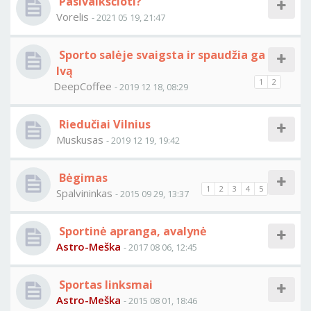
Pasivaikščioti?
Vorelis
- 2021 05 19, 21:47
Sporto salėje svaigsta ir spaudžia ga
lvą
1
2
DeepCoffee
- 2019 12 18, 08:29
Riedučiai Vilnius
Muskusas
- 2019 12 19, 19:42
Bėgimas
1
2
3
4
5
Spalvininkas
- 2015 09 29, 13:37
Sportinė apranga, avalynė
Astro-Meška
- 2017 08 06, 12:45
Sportas linksmai
Astro-Meška
- 2015 08 01, 18:46