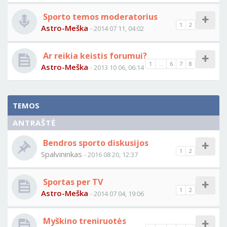
Sporto temos moderatorius
1
2
Astro-Meška
- 2014 07 11, 04:02
Ar reikia keistis forumui?
1
...
6
7
8
Astro-Meška
- 2013 10 06, 06:14
TEMOS
ANTRAŠTĖ
Bendros sporto diskusijos
1
2
Spalvininkas
- 2016 08 20, 12:37
Sportas per TV
1
2
Astro-Meška
- 2014 07 04, 19:06
Myškino treniruotės