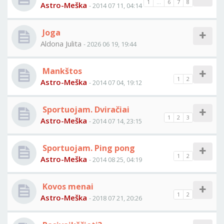
1
...
6
7
8
Astro-Meška
- 2014 07 11, 04:14
Joga
Aldona Julita
- 2026 06 19, 19:44
Mankštos
1
2
Astro-Meška
- 2014 07 04, 19:12
Sportuojam. Dviračiai
1
2
3
Astro-Meška
- 2014 07 14, 23:15
Sportuojam. Ping pong
1
2
Astro-Meška
- 2014 08 25, 04:19
Kovos menai
1
2
Astro-Meška
- 2018 07 21, 20:26