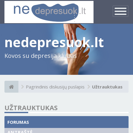
×
Įjungti
navigacij
nedepresuok.lt
Kovos su depresija klubas
Pagrindinis diskusijų puslapis
Užtrauktukas
UŽTRAUKTUKAS
FORUMAS
ANTRAŠTĖ