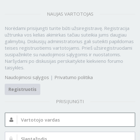
NAUJAS VARTOTOJAS
Norėdami prisijungti turite būti užsiregistravę. Registracija
užtrunka vos kelias akimirkas tačiau suteikia jums daugiau
galimybių. Diskusijų administratorius gali suteikti papildomas
teises registruotiems vartotojams. Prieš užsiregistruodami
susipažinkite su naudojimosi sąlygomis ir nuostatomis.
Naršydami po diskusijas perskaitykite kiekvieno forumo
taisykles.
Naudojimosi sąlygos
|
Privatumo politika
Registruotis
PRISIJUNGTI
Vartotojo
vardas:
Slaptažodis: