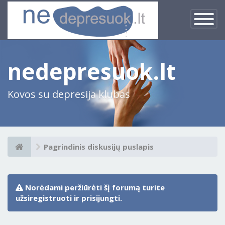
×
Įjungti
navigacij
nedepresuok.lt
Kovos su depresija klubas
Pagrindinis diskusijų puslapis
Norėdami peržiūrėti šį forumą turite
užsiregistruoti ir prisijungti.