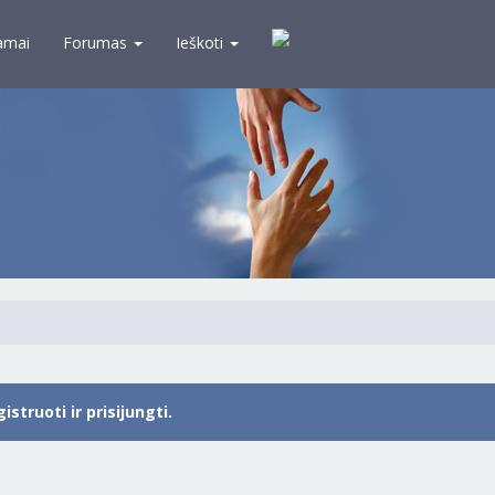
amai
Forumas
Ieškoti
struoti ir prisijungti.