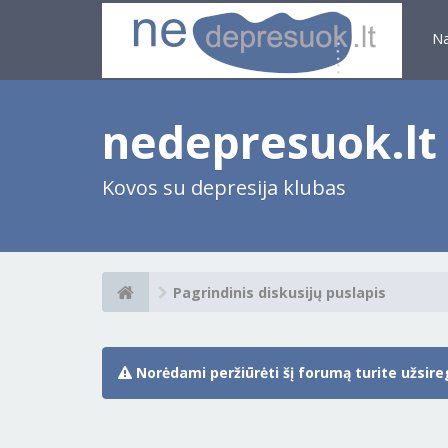
N
nedepresuok.lt
Kovos su depresija klubas
Pagrindinis diskusijų puslapis
Norėdami peržiūrėti šį forumą turite užsiregi