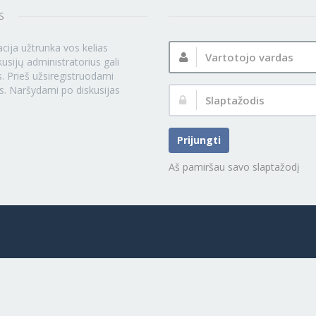
S
Vartotojo
acija užtrunka vos kelias
vardas:
usijų administratorius gali
. Prieš užsiregistruodami
s. Naršydami po diskusijas
Slaptažodis:
Prijungti
Aš pamiršau savo slaptažodį