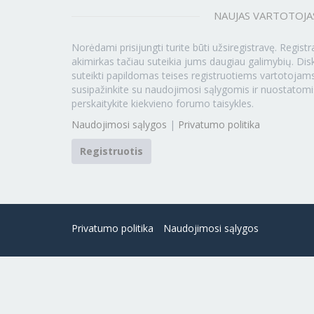
NAUJAS VARTOTOJA
Norėdami prisijungti turite būti užsiregistravę. Registr
akimirkas tačiau suteikia jums daugiau galimybių. Disk
suteikti papildomas teises registruotiems vartotojams
susipažinkite su naudojimosi sąlygomis ir nuostatomi
perskaitykite kiekvieno forumo taisykles.
Naudojimosi sąlygos
|
Privatumo politika
Registruotis
Privatumo politika
Naudojimosi sąlygos