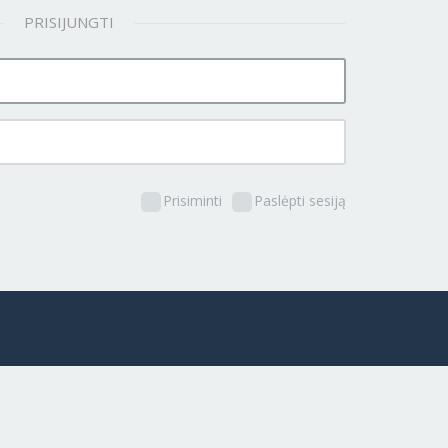
PRISIJUNGTI
Prisiminti
Paslėpti sesiją