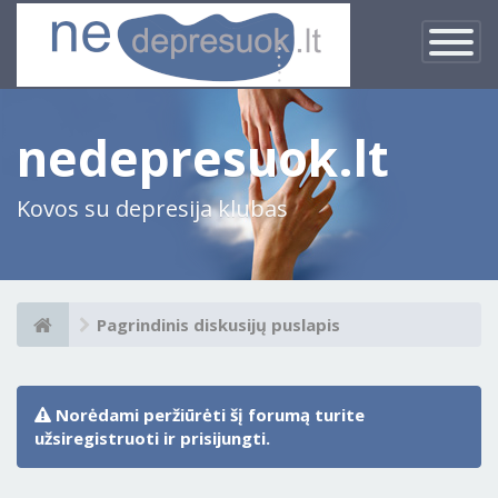
×
Įjungti
navigacij
nedepresuok.lt
Kovos su depresija klubas
Pagrindinis diskusijų puslapis
Norėdami peržiūrėti šį forumą turite
užsiregistruoti ir prisijungti.