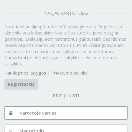
NAUJAS VARTOTOJAS
Norėdami prisijungti turite būti užsiregistravę. Registracija
užtrunka vos kelias akimirkas tačiau suteikia jums daugiau
galimybių. Diskusijų administratorius gali suteikti papildomas
teises registruotiems vartotojams. Prieš užsiregistruodami
susipažinkite su naudojimosi sąlygomis ir nuostatomis.
Naršydami po diskusijas perskaitykite kiekvieno forumo
taisykles.
Naudojimosi sąlygos
|
Privatumo politika
Registruotis
PRISIJUNGTI
Vartotojo
vardas:
Slaptažodis: