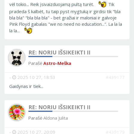
vėl tokio... Reik įsivaizduojamą pultą turėt.
Tik
pradeda š kalbėt, tu taip pyst mygtuką ir girdisi tik "bla
bla bla" "bla bla bla" - bet gražiai ir maloniai ir galvoje
Pink Floyd gabalas "we no need no education...". La la la
la la...
RE: NORIU IŠSIKEIKTI II
Parašė
Astro-Meška
-
2025 10 27, 18:53
#439177
Gaidynas ir tiek...
RE: NORIU IŠSIKEIKTI II
Parašė
Aldona Julita
-
2025 10 27, 20:09
#439179