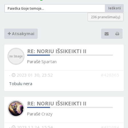
Ieškoti
236 pranešimai(ų)
Atsakymai
RE: NORIU IŠSIKEIKTI II
Parašė
Spartan
-
2023 01 30, 23:52
#426365
Tobulu nera
RE: NORIU IŠSIKEIKTI II
Parašė
Crazy
-
2023 12 24, 15:54
#431684