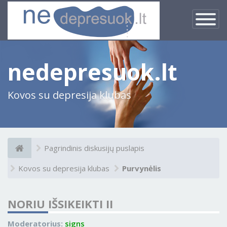
×
Įjungti
navigacij
nedepresuok.lt
Kovos su depresija klubas
Pagrindinis diskusijų puslapis
Kovos su depresija klubas
Purvynėlis
NORIU IŠSIKEIKTI II
Moderatorius:
signs