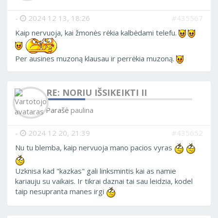
-
2024 12 13, 18:26
#435567
Kaip nervuoja, kai žmonės rėkia kalbėdami telefu.
Per ausines muzoną klausau ir perrėkia muzoną.
RE: NORIU IŠSIKEIKTI II
Parašė
paulina
-
2024 12 20, 21:39
#435652
Nu tu blemba, kaip nervuoja mano pacios vyras
Uzknisa kad "kazkas" gali linksmintis kai as namie
kariauju su vaikais. Ir tikrai daznai tai sau leidzia, kodel
taip nesupranta manes irgi