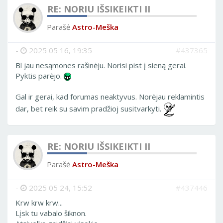
RE: NORIU IŠSIKEIKTI II
Parašė
Astro-Meška
-
2025 05 16, 19:35
#437365
Bl jau nesąmones rašinėju. Norisi pist į sieną gerai.
Pyktis parėjo.
Gal ir gerai, kad forumas neaktyvus. Norėjau reklamintis
dar, bet reik su savim pradžioj susitvarkyti.
RE: NORIU IŠSIKEIKTI II
Parašė
Astro-Meška
-
2025 05 24, 15:52
#437446
Krw krw krw...
Lįsk tu vabalo šiknon.