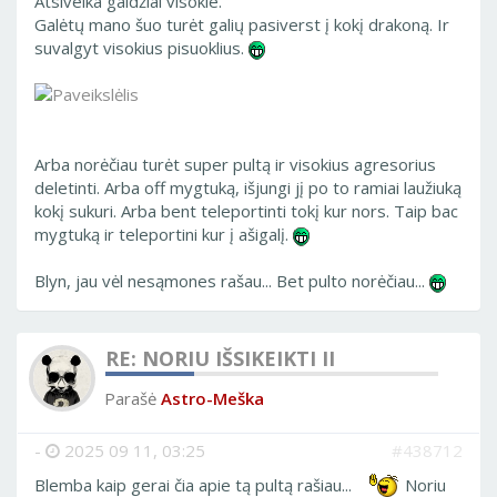
Atsivelka gaidžiai visokie.
Galėtų mano šuo turėt galių pasiverst į kokį drakoną. Ir
suvalgyt visokius pisuoklius.
Arba norėčiau turėt super pultą ir visokius agresorius
deletinti. Arba off mygtuką, išjungi jį po to ramiai laužiuką
kokį sukuri. Arba bent teleportinti tokį kur nors. Taip bac
mygtuką ir teleportini kur į ašigalį.
Blyn, jau vėl nesąmones rašau... Bet pulto norėčiau...
RE: NORIU IŠSIKEIKTI II
Parašė
Astro-Meška
-
2025 09 11, 03:25
#438712
Blemba kaip gerai čia apie tą pultą rašiau...
Noriu