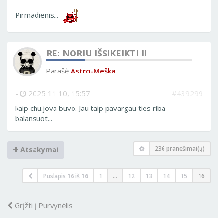
Pirmadienis...
RE: NORIU IŠSIKEIKTI II
Parašė
Astro-Meška
-
2025 11 10, 15:57
#439299
kaip chu.jova buvo. Jau taip pavargau ties riba
balansuot...
236 pranešimai(ų)
Atsakymai
Puslapis
16
iš
16
1
...
12
13
14
15
16
Grįžti į Purvynėlis