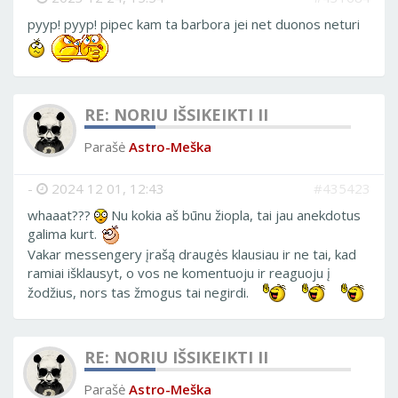
pyyp! pyyp! pipec kam ta barbora jei net duonos neturi
RE: NORIU IŠSIKEIKTI II
Parašė
Astro-Meška
-
2024 12 01, 12:43
#435423
whaaat???
Nu kokia aš būnu žiopla, tai jau anekdotus
galima kurt.
Vakar messengery įrašą draugės klausiau ir ne tai, kad
ramiai išklausyt, o vos ne komentuoju ir reaguoju į
žodžius, nors tas žmogus tai negirdi.
RE: NORIU IŠSIKEIKTI II
Parašė
Astro-Meška