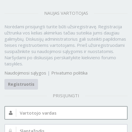
NAUJAS VARTOTOJAS
Norėdami prisijungti turite būti užsiregistravę. Registracija
užtrunka vos kelias akimirkas tačiau suteikia jums daugiau
galimybių. Diskusijų administratorius gali suteikti papildomas
teises registruotiems vartotojams. Prieš užsiregistruodami
susipažinkite su naudojimosi sąlygomis ir nuostatomis.
Naršydami po diskusijas perskaitykite kiekvieno forumo
taisykles.
Naudojimosi sąlygos
|
Privatumo politika
Registruotis
PRISIJUNGTI
Vartotojo
vardas:
Slaptažodis: