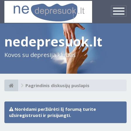
×
Įjungti
navigacij
nedepresuok.lt
Kovos su depresija klubas
Pagrindinis diskusijų puslapis
Norėdami peržiūrėti šį forumą turite
užsiregistruoti ir prisijungti.