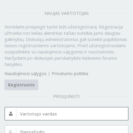
NAUJAS VARTOTOJAS
Norėdami prisijungti turite būti užsiregistravę. Registracija
užtrunka vos kelias akimirkas tačiau suteikia jums daugiau
galimybių. Diskusijų administratorius gali suteikti papildomas
teises registruotiems vartotojams. Prieš užsiregistruodami
susipažinkite su naudojimosi sąlygomis ir nuostatomis.
Naršydami po diskusijas perskaitykite kiekvieno forumo
taisykles.
Naudojimosi sąlygos
|
Privatumo politika
Registruotis
PRISIJUNGTI
Vartotojo
vardas:
Slaptažodis: