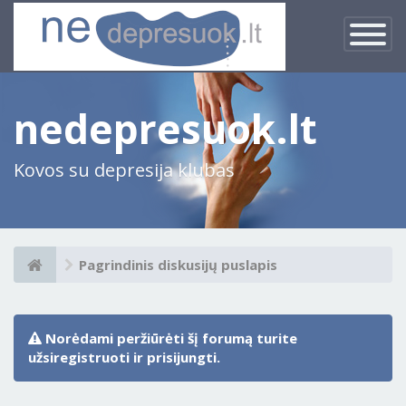
×
Įjungti
navigacij
nedepresuok.lt
Kovos su depresija klubas
Pagrindinis diskusijų puslapis
Norėdami peržiūrėti šį forumą turite
užsiregistruoti ir prisijungti.