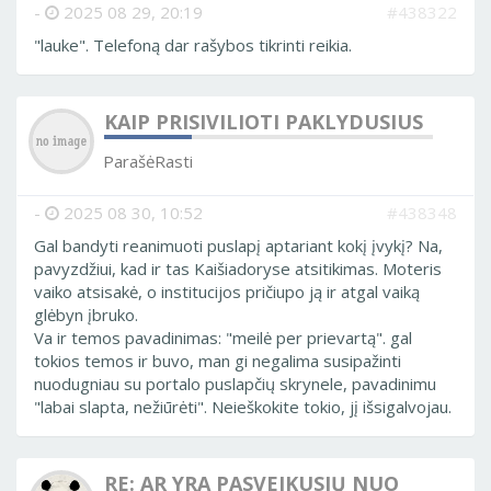
-
2025 08 29, 20:19
#438322
"lauke". Telefoną dar rašybos tikrinti reikia.
KAIP PRISIVILIOTI PAKLYDUSIUS
ParašėRasti
-
2025 08 30, 10:52
#438348
Gal bandyti reanimuoti puslapį aptariant kokį įvykį? Na,
pavyzdžiui, kad ir tas Kaišiadoryse atsitikimas. Moteris
vaiko atsisakė, o institucijos pričiupo ją ir atgal vaiką
glėbyn įbruko.
Va ir temos pavadinimas: "meilė per prievartą". gal
tokios temos ir buvo, man gi negalima susipažinti
nuodugniau su portalo puslapčių skrynele, pavadinimu
"labai slapta, nežiūrėti". Neieškokite tokio, jį išsigalvojau.
RE: AR YRA PASVEIKUSIŲ NUO