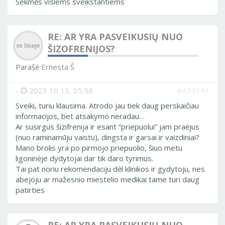
Sekmės visiems sveikstantiems
RE: AR YRA PASVEIKUSIŲ NUO
ŠIZOFRENIJOS?
Parašė
Ernesta Š
-
2023 10 13, 05:56
#430141
Sveiki, turiu klausima. Atrodo jau tiek daug perskaičiau
informacijos, bet atsakymo neradau…
Ar susirgus šizifrenija ir esant “priepuolui” jam praėjus
(nuo raminamūju vaistu), dingsta ir garsai ir vaizdiniai?
Mano brolis yra po pirmojo priepuolio, šiuo metu
ligoninėje dydytojai dar tik daro tyrimus.
Tai pat noriu rekomendaciju dėl klinikos ir gydytoju, nes
abejoju ar mažesnio miestelio medikai tame turi daug
patirties