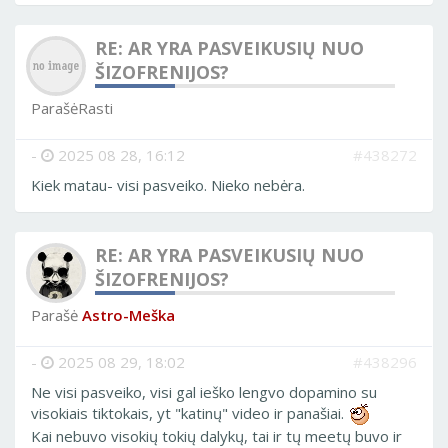
RE: AR YRA PASVEIKUSIŲ NUO
ŠIZOFRENIJOS?
ParašėRasti
-
2025 08 28, 16:12
#438272
Kiek matau- visi pasveiko. Nieko nebėra.
RE: AR YRA PASVEIKUSIŲ NUO
ŠIZOFRENIJOS?
Parašė
Astro-Meška
-
2025 08 29, 18:02
#438296
Ne visi pasveiko, visi gal ieško lengvo dopamino su
visokiais tiktokais, yt "katinų" video ir panašiai.
Kai nebuvo visokių tokių dalykų, tai ir tų meetų buvo ir