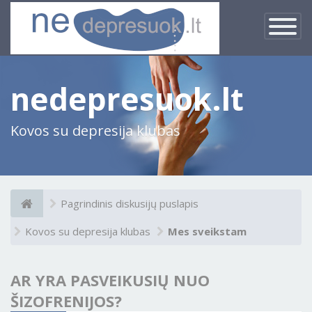
×
Įjungti
navigacij
nedepresuok.lt
Kovos su depresija klubas
Pagrindinis diskusijų puslapis
Kovos su depresija klubas
Mes sveikstam
AR YRA PASVEIKUSIŲ NUO
ŠIZOFRENIJOS?