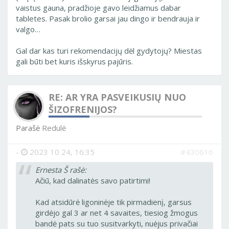
vaistus gauna, pradžioje gavo leidžiamus dabar
tabletes. Pasak brolio garsai jau dingo ir bendrauja ir
valgo…
Gal dar kas turi rekomendacijų dėl gydytojų? Miestas
gali būti bet kuris išskyrus pajūris.
RE: AR YRA PASVEIKUSIŲ NUO
ŠIZOFRENIJOS?
Parašė
Redulė
-
2023 10 24, 16:35
#430616
Ernesta Š rašė:
Ačiū, kad dalinatės savo patirtimi!
Kad atsidūrė ligoninėje tik pirmadienį, garsus
girdėjo gal 3 ar net 4 savaites, tiesiog žmogus
bandė pats su tuo susitvarkyti, nuėjus privačiai