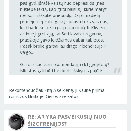
pas gyd. išrašė vaistų nuo depresijos (nes
nuslepė faktą, kad girdi balsus), kurie matyt
netiko ir iššaukė priepuolį… O pirmadienį
pradėjo beproto galvą spausti toks vaizdas,
kad bado su peiliu (taip įvardino). Ir iškvietė
artimieji greitają, tai 5d tik vaistus gauna,
pradžioje gavo leidžiamus dabar tabletes.
Pasak brolio garsai jau dingo ir bendrauja ir
valgo…
Gal dar kas turi rekomendacijų dėl gydytojų?
Miestas gali būti bet kuris išskyrus pajūris.
Rekomenduočiau Zitą Alseikienę, ji Kaune priima
romuvos klinikoje. Geros sveikatos.
RE: AR YRA PASVEIKUSIŲ NUO
ŠIZOFRENIJOS?