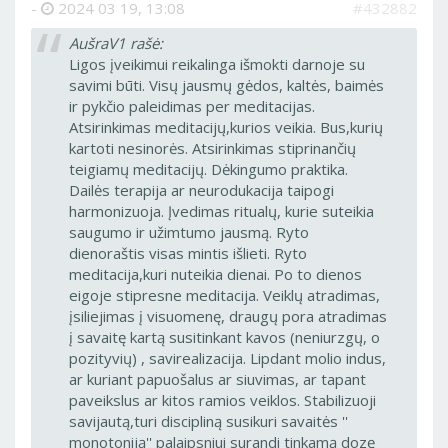
-
2024 03 19, 13:08
#432882
AušraV1 rašė:
Ligos įveikimui reikalinga išmokti darnoje su
savimi būti. Visų jausmų gėdos, kaltės, baimės
ir pykčio paleidimas per meditacijas.
Atsirinkimas meditacijų,kurios veikia. Bus,kurių
kartoti nesinorės. Atsirinkimas stiprinančių
teigiamų meditacijų. Dėkingumo praktika.
Dailės terapija ar neurodukacija taipogi
harmonizuoja. Įvedimas ritualų, kurie suteikia
saugumo ir užimtumo jausmą. Ryto
dienoraštis visas mintis išlieti. Ryto
meditacija,kuri nuteikia dienai. Po to dienos
eigoje stipresne meditacija. Veiklų atradimas,
įsiliejimas į visuomenę, draugų pora atradimas
į savaitę kartą susitinkant kavos (neniurzgų, o
pozityvių) , savirealizacija. Lipdant molio indus,
ar kuriant papuošalus ar siuvimas, ar tapant
paveikslus ar kitos ramios veiklos. Stabilizuoji
savijautą,turi discipliną susikuri savaitės ''
monotoniją'' palaipsniui surandi tinkamą dozę