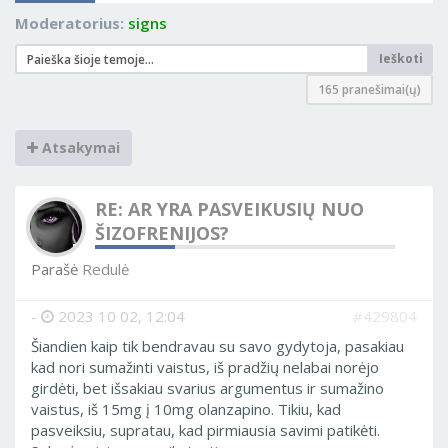
Moderatorius:
signs
Ieškoti
165 pranešimai(ų)
Atsakymai
RE: AR YRA PASVEIKUSIŲ NUO
ŠIZOFRENIJOS?
Parašė
Redulė
-
2023 10 02, 12:04
#429804
Šiandien kaip tik bendravau su savo gydytoja, pasakiau
kad nori sumažinti vaistus, iš pradžių nelabai norėjo
girdėti, bet išsakiau svarius argumentus ir sumažino
vaistus, iš 15mg į 10mg olanzapino. Tikiu, kad
pasveiksiu, supratau, kad pirmiausia savimi patikėti.