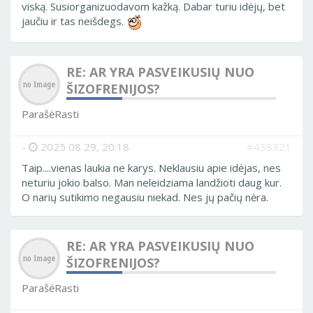
viską. Susiorganizuodavom kažką. Dabar turiu idėjų, bet
jaučiu ir tas neišdegs.
RE: AR YRA PASVEIKUSIŲ NUO
ŠIZOFRENIJOS?
ParašėRasti
-
2025 08 29, 20:18
#438321
Taip....vienas laukia ne karys. Neklausiu apie idėjas, nes
neturiu jokio balso. Man neleidziama landžioti daug kur.
O narių sutikimo negausiu niekad. Nes jų pačių nėra.
RE: AR YRA PASVEIKUSIŲ NUO
ŠIZOFRENIJOS?
ParašėRasti