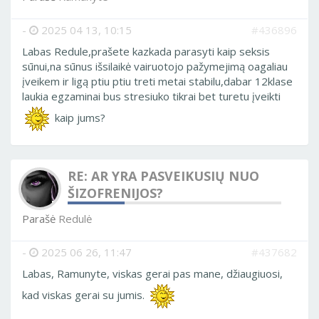
-
2025 04 13, 10:15
#436896
Labas Redule,prašete kazkada parasyti kaip seksis
sūnui,na sūnus išsilaikė vairuotojo pažymejimą oagaliau
įveikem ir ligą ptiu ptiu treti metai stabilu,dabar 12klase
laukia egzaminai bus stresiuko tikrai bet turetu įveikti
kaip jums?
RE: AR YRA PASVEIKUSIŲ NUO
ŠIZOFRENIJOS?
Parašė
Redulė
-
2025 06 26, 11:47
#437682
Labas, Ramunyte, viskas gerai pas mane, džiaugiuosi,
kad viskas gerai su jumis.