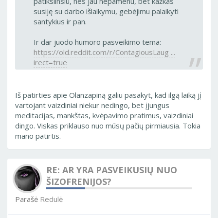
patikslinsiu, nes jau nepamenu, bet kažkas
susiję su darbo išlaikymu, gebėjimu palaikyti
santykius ir pan.
Ir dar juodo humoro pasveikimo tema:
https://old.reddit.com/r/ContagiousLaug ...
irect=true
Iš patirties apie Olanzapiną galiu pasakyt, kad ilgą laiką jį
vartojant vaizdiniai niekur nedingo, bet įjungus
meditacijas, mankštas, kvėpavimo pratimus, vaizdiniai
dingo. Viskas priklauso nuo mūsų pačių pirmiausia. Tokia
mano patirtis.
RE: AR YRA PASVEIKUSIŲ NUO
ŠIZOFRENIJOS?
Parašė
Redulė