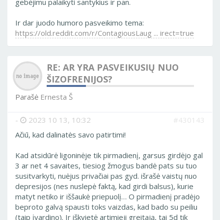
gebėjimu palaikyti santykius ir pan.
Ir dar juodo humoro pasveikimo tema:
https://old.reddit.com/r/ContagiousLaug ... irect=true
RE: AR YRA PASVEIKUSIŲ NUO
ŠIZOFRENIJOS?
Parašė
Ernesta Š
-
2023 10 13, 10:32
#430143
Ačiū, kad dalinatės savo patirtimi!
Kad atsidūrė ligoninėje tik pirmadienį, garsus girdėjo gal
3 ar net 4 savaites, tiesiog žmogus bandė pats su tuo
susitvarkyti, nuėjus privačiai pas gyd. išrašė vaistų nuo
depresijos (nes nuslepė faktą, kad girdi balsus), kurie
matyt netiko ir iššaukė priepuolį… O pirmadienį pradėjo
beproto galvą spausti toks vaizdas, kad bado su peiliu
(taip įvardino). Ir iškvietė artimieji greitają, tai 5d tik