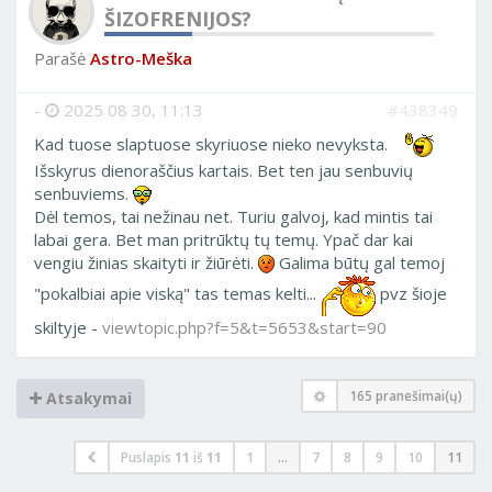
ŠIZOFRENIJOS?
Parašė
Astro-Meška
-
2025 08 30, 11:13
#438349
Kad tuose slaptuose skyriuose nieko nevyksta.
Išskyrus dienoraščius kartais. Bet ten jau senbuvių
senbuviems.
Dėl temos, tai nežinau net. Turiu galvoj, kad mintis tai
labai gera. Bet man pritrūktų tų temų. Ypač dar kai
vengiu žinias skaityti ir žiūrėti.
Galima būtų gal temoj
"pokalbiai apie viską" tas temas kelti...
pvz šioje
skiltyje -
viewtopic.php?f=5&t=5653&start=90
165 pranešimai(ų)
Atsakymai
Puslapis
11
iš
11
1
...
7
8
9
10
11