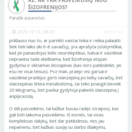
RE: AR YRA PASVEIKUSIŲ NUO
ŠIZOFRENIJOS?
Parašė
arpanetas
-
2023 10 13, 08:33
#430142
priklauso nuo to, ar parinkti vaistai tinka ir reikia palaukti
šiek tiek laiko (iki 6-8 savaičių), yra aprašyta įstatymiškai,
kad jei panaudojus kelis neuroleptikus, balsai ir vaizdiniai
nepraeina tada skelbiama, kad šizofrenija atspari
gydymui ir skiriamas klozapinas (kas nors patikslinkit, jei
esu ne visai teisus). Pvz man, praėjo visi garsai ir
vaizdiniai pradėjus gerti olanzepiną po kelių savaičių, bet
olanzepinas lėtina metabolizmą, tai teko priaugti beveik
20 kilogramų, bet paskui gydytoja pakeitė olanzepiną į
aripiprazolą.
O dėl pasveikimo, tai kažkur buvau radęs straipsnį, kas
gali būti laikoma pasveikimu. Iš esmės, tai visas
kompleksas dalykų, bet dar patikslinsiu, nes jau
nepamenu, bet kažkas susiję su darbo išlaikymu,