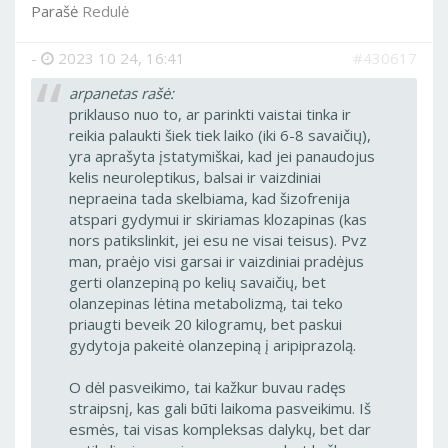
Parašė
Redulė
-
2023 10 24, 16:41
#430617
arpanetas rašė:
priklauso nuo to, ar parinkti vaistai tinka ir
reikia palaukti šiek tiek laiko (iki 6-8 savaičių),
yra aprašyta įstatymiškai, kad jei panaudojus
kelis neuroleptikus, balsai ir vaizdiniai
nepraeina tada skelbiama, kad šizofrenija
atspari gydymui ir skiriamas klozapinas (kas
nors patikslinkit, jei esu ne visai teisus). Pvz
man, praėjo visi garsai ir vaizdiniai pradėjus
gerti olanzepiną po kelių savaičių, bet
olanzepinas lėtina metabolizmą, tai teko
priaugti beveik 20 kilogramų, bet paskui
gydytoja pakeitė olanzepiną į aripiprazolą.
O dėl pasveikimo, tai kažkur buvau radęs
straipsnį, kas gali būti laikoma pasveikimu. Iš
esmės, tai visas kompleksas dalykų, bet dar