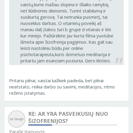
vaistų,kurie mažiau slopina ir išlaiko ramybę,
net liūdnomis dienomis. Turint stabilumą ir
susikurtą gerovę. Tai netrunka pusmetį, tai
nuoseklus darbas. O vitaminų poveikį aš
manau dalį įtakos turi b grupė d vitanas ir kiti
kur minėjo. Pažiūrėkite Jav kurta filma yuotube
išmeta apie šizofrenija pagijimus. Kas gali sau
leisti nuotoliniu būdu per online
psichotarapeuta,kuris dometusi meditacija ir
pritartu jam esanciam poziuriui. Gero kloties.
Pritariu pilnai, vaistai kažkiek padeda, bet pilnai
neatstato, reikia darbo su savimi, meditacijos, ritmo
režimo įstatymas.
RE: AR YRA PASVEIKUSIŲ NUO
ŠIZOFRENIJOS?
Parašė
Ramunyte