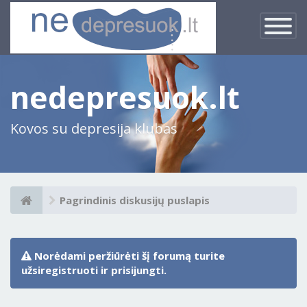
×
Įjungti
navigacij
nedepresuok.lt
Kovos su depresija klubas
Pagrindinis diskusijų puslapis
Norėdami peržiūrėti šį forumą turite
užsiregistruoti ir prisijungti.