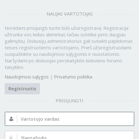
NAUJAS VARTOTOJAS
Norėdami prisijungti turite būti užsiregistravę. Registracija
užtrunka vos kelias akimirkas tačiau suteikia jums daugiau
galimybių. Diskusijų administratorius gali suteikti papildomas
teises registruotiems vartotojams. Prieš užsiregistruodami
susipažinkite su naudojimosi sąlygomis ir nuostatomis.
Naršydami po diskusijas perskaitykite kiekvieno forumo
taisykles.
Naudojimosi sąlygos
|
Privatumo politika
Registruotis
PRISIJUNGTI
Vartotojo
vardas:
Slaptažodis: