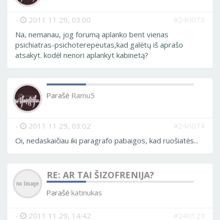
-
2011 11 29, 03:00
#240073
Na, nemanau, jog forumą aplanko bent vienas
psichiatras-psichoterepeutas,kad galėtų iš aprašo
atsakyt. kodėl nenori aplankyt kabinetą?
Parašė
Ramu5
-
2011 11 29, 03:02
#240074
Oi, nedaskaičiau iki paragrafo pabaigos, kad ruošiatės...
RE: AR TAI ŠIZOFRENIJA?
Parašė
katinukas
-
2011 11 29, 14:42
#240123