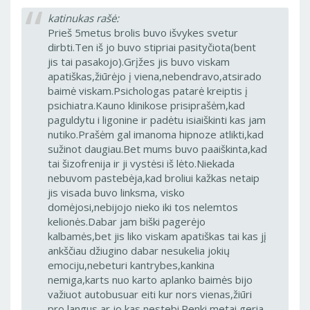
katinukas rašė:
Prieš 5metus brolis buvo išvykes svetur
dirbti.Ten iš jo buvo stipriai pasityčiota(bent
jis tai pasakojo).Grįžes jis buvo viskam
apatiškas,žiūrėjo į viena,nebendravo,atsirado
baimė viskam.Psichologas patarė kreiptis į
psichiatra.Kauno klinikose prisiprašėm,kad
paguldytu i ligonine ir padėtu isiaiškinti kas jam
nutiko.Prašėm gal imanoma hipnoze atlikti,kad
sužinot daugiau.Bet mums buvo paaiškinta,kad
tai šizofrenija ir ji vystėsi iš lėto.Niekada
nebuvom pastebėja,kad broliui kažkas netaip
jis visada buvo linksma, visko
domėjosi,nebijojo nieko iki tos nelemtos
kelionės.Dabar jam biški pagerėjo
kalbamės,bet jis liko viskam apatiškas tai kas jį
ankščiau džiugino dabar nesukelia jokių
emociju,nebeturi kantrybes,kankina
nemiga,karts nuo karto aplanko baimės bijo
važiuot autobusuar eiti kur nors vienas,žiūri
pro langus ar jo kas nestebi.Penki metai geria