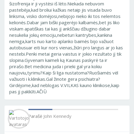
šizofrenija ir ji vystėsi iš lėto.Niekada nebuvom
pastebėja,kad broliui kažkas netaip jis visada buvo
linksma, visko domėjosi,nebijojo nieko iki tos nelemtos
kelionės.Dabar jam biški pagerėjo kalbamės,bet jis liko
viskam apatiškas tai kas jį ankščiau džiugino dabar
nesukelia jokių emociju,nebeturi kantrybes,kankina
nemiga,karts nuo karto aplanko baimės bijo važiuot
autobusuar eiti kur nors vienas,žiūri pro langus ar jo kas
nestebi.Penki metai geria vaistus ir jokio rezultato jį tik
slopina.Gyvenam kaimeli ką Kaunas paskyrė ta ir
prirašo.Bet medicina juda i prieki gal yra kokiu
naujoviu,tyrimu?Kaip ši liga nustatoma?Ruošiamės vėl
važiuoti i k.klinikas.Gal žinote gera psichiatra?
Girdėjome,kad neblogas V.VILKAS kauno klinikose,kaip
pas jį pakliūti.AČIŪ
Parašė
John Kennedy