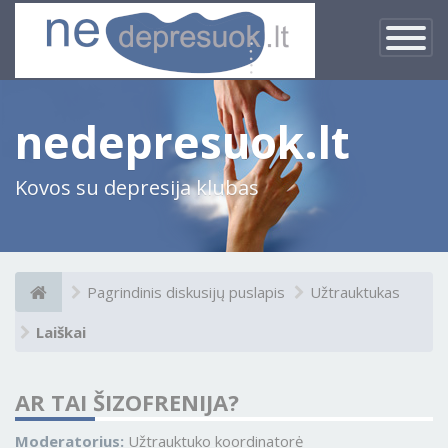
×
Įjungti
navigacij
nedepresuok.lt
Kovos su depresija klubas
Pagrindinis diskusijų puslapis
Užtrauktukas
Laiškai
AR TAI ŠIZOFRENIJA?
Moderatorius:
Užtrauktuko koordinatorė