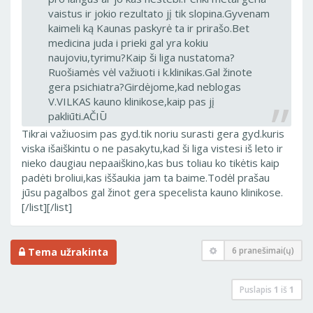
vaistus ir jokio rezultato jį tik slopina.Gyvenam
kaimeli ką Kaunas paskyrė ta ir prirašo.Bet
medicina juda i prieki gal yra kokiu
naujoviu,tyrimu?Kaip ši liga nustatoma?
Ruošiamės vėl važiuoti i k.klinikas.Gal žinote
gera psichiatra?Girdėjome,kad neblogas
V.VILKAS kauno klinikose,kaip pas jį
pakliūti.AČIŪ
Tikrai važiuosim pas gyd.tik noriu surasti gera gyd.kuris
viska išaiškintu o ne pasakytu,kad ši liga vistesi iš leto ir
nieko daugiau nepaaiškino,kas bus toliau ko tikėtis kaip
padėti broliui,kas iššaukia jam ta baime.Todėl prašau
jūsu pagalbos gal žinot gera specelista kauno klinikose.
[/list][/list]
6 pranešimai(ų)
Tema užrakinta
Puslapis
1
iš
1