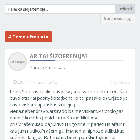
Ieškoti
6 pranešimai(ų)
Tema užrakinta
AR TAI ŠIZOFRENIJA?
Parašė
katinukas
-
2011 11 28, 12:42
#239982
Prieš 5metus brolis buvo išvykes svetur dirbti.Ten iš jo
buvo stipriai pasityčiota(bent jis tai pasakojo).Grįžes jis
buvo viskam apatiškas,žiūrėjo į
viena,nebendravo,atsirado baimė viskam.Psichologas
patarė kreiptis į psichiatra.Kauno klinikose
prisiprašėm,kad paguldytu i ligonine ir padėtu isiaiškinti
kas jam nutiko.Prašėm gal imanoma hipnoze atlikti,kad
sužinot daugiau.Bet mums buvo paaiškinta,kad tai