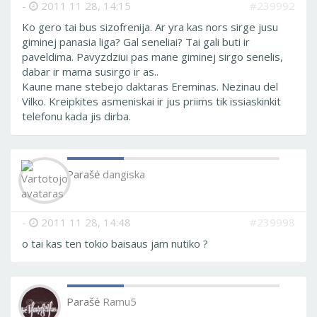
-
2011 11 28, 14:15
#239992
Ko gero tai bus sizofrenija. Ar yra kas nors sirge jusu
giminej panasia liga? Gal seneliai? Tai gali buti ir
paveldima. Pavyzdziui pas mane giminej sirgo senelis,
dabar ir mama susirgo ir as..
Kaune mane stebejo daktaras Ereminas. Nezinau del
Vilko. Kreipkites asmeniskai ir jus priims tik issiaskinkit
telefonu kada jis dirba.
Parašė
dangiska
-
2011 11 28, 14:48
#239998
o tai kas ten tokio baisaus jam nutiko ?
Parašė
Ramu5