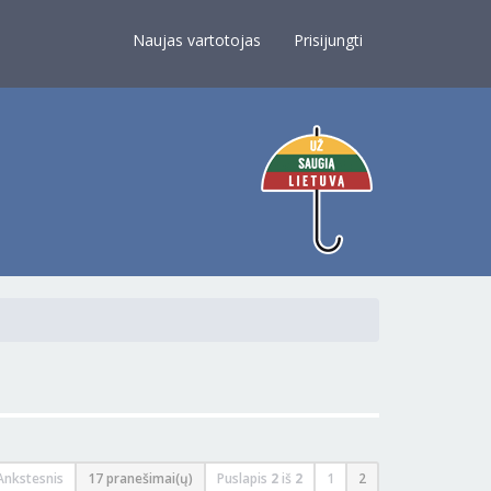
×
Naujas vartotojas
Prisijungti
Ankstesnis
17 pranešimai(ų)
Puslapis
2
iš
2
1
2