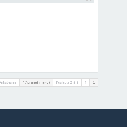
Ankstesnis
17 pranešimai(ų)
Puslapis
2
iš
2
1
2