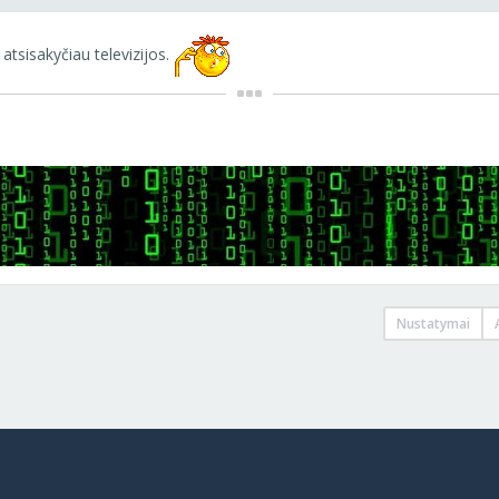
 atsisakyčiau televizijos.
Nustatymai