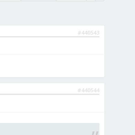
#440543
#440544