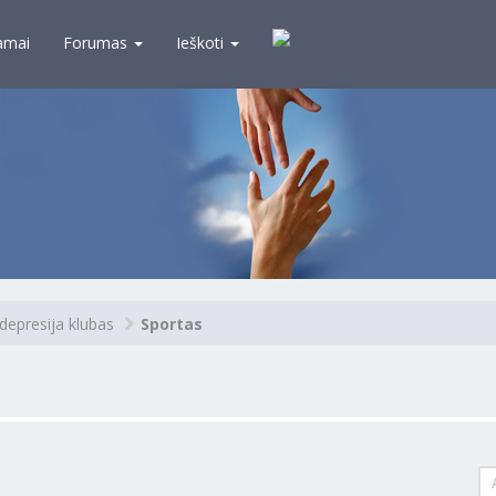
amai
Forumas
Ieškoti
depresija klubas
Sportas