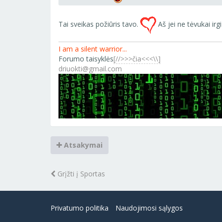
Tai sveikas požiūris tavo.
Aš jei ne tėvukai irgi
I am a silent warrior...
Forumo taisyklės
[//>>>čia<<<\\]
driuokti@gmail.com
Atsakymai
Grįžti į Sportas
Privatumo politika
Naudojimosi sąlygos