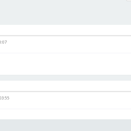
0:07
03:55