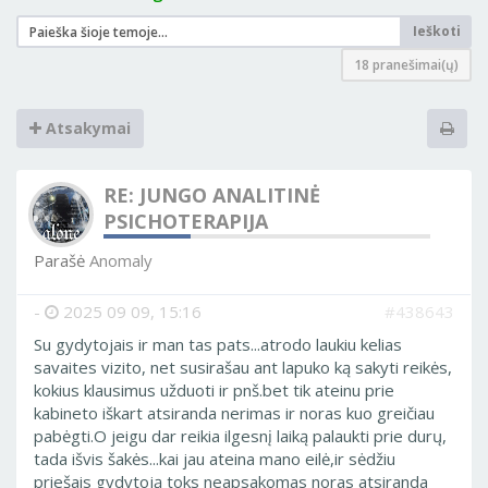
Ieškoti
18 pranešimai(ų)
Atsakymai
RE: JUNGO ANALITINĖ
PSICHOTERAPIJA
Parašė
Anomaly
-
2025 09 09, 15:16
#438643
Su gydytojais ir man tas pats...atrodo laukiu kelias
savaites vizito, net susirašau ant lapuko ką sakyti reikės,
kokius klausimus užduoti ir pnš.bet tik ateinu prie
kabineto iškart atsiranda nerimas ir noras kuo greičiau
pabėgti.O jeigu dar reikia ilgesnį laiką palaukti prie durų,
tada išvis šakės...kai jau ateina mano eilė,ir sėdžiu
priešais gydytoją toks neapsakomas noras atsiranda