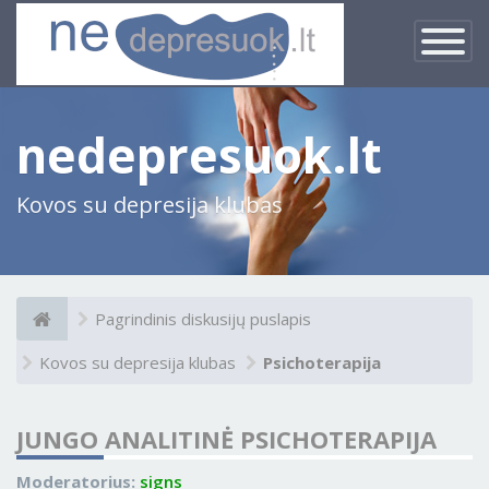
×
Įjungti
navigacij
nedepresuok.lt
Kovos su depresija klubas
Pagrindinis diskusijų puslapis
Kovos su depresija klubas
Psichoterapija
JUNGO ANALITINĖ PSICHOTERAPIJA
Moderatorius:
signs