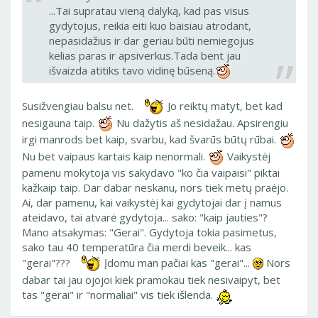
...Tai supratau vieną dalyką, kad pas visus
gydytojus, reikia eiti kuo baisiau atrodant,
nepasidažius ir dar geriau būti nemiegojus
kelias paras ir apsiverkus.Tada bent jau
išvaizda atitiks tavo vidinę būseną.
Susižvengiau balsu net.
Jo reiktų matyt, bet kad
nesigauna taip.
Nu dažytis aš nesidažau. Apsirengiu
irgi manrods bet kaip, svarbu, kad švarūs būtų rūbai.
Nu bet vaipaus kartais kaip nenormali.
Vaikystėj
pamenu mokytoja vis sakydavo "ko čia vaipaisi" piktai
kažkaip taip. Dar dabar neskanu, nors tiek metų praėjo.
Ai, dar pamenu, kai vaikystėj kai gydytojai dar į namus
ateidavo, tai atvarė gydytoja... sako: "kaip jauties"?
Mano atsakymas: "Gerai". Gydytoja tokia pasimetus,
sako tau 40 temperatūra čia merdi beveik... kas
"gerai"???
Įdomu man pačiai kas "gerai"...
Nors
dabar tai jau ojojoi kiek pramokau tiek nesivaipyt, bet
tas "gerai" ir "normaliai" vis tiek išlenda.