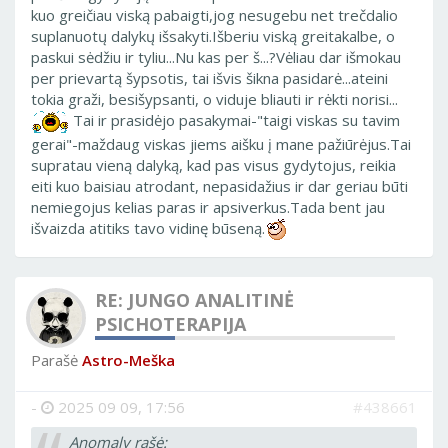
kuo greičiau viską pabaigti,jog nesugebu net trečdalio
suplanuotų dalykų išsakyti.Išberiu viską greitakalbe, o
paskui sėdžiu ir tyliu...Nu kas per š...?Vėliau dar išmokau
per prievartą šypsotis, tai išvis šikna pasidarė...ateini
tokia graži, besišypsanti, o viduje bliauti ir rėkti norisi...
Tai ir prasidėjo pasakymai-"taigi viskas su tavim
gerai"-maždaug viskas jiems aišku į mane pažiūrėjus.Tai
supratau vieną dalyką, kad pas visus gydytojus, reikia
eiti kuo baisiau atrodant, nepasidažius ir dar geriau būti
nemiegojus kelias paras ir apsiverkus.Tada bent jau
išvaizda atitiks tavo vidinę būseną.
RE: JUNGO ANALITINĖ
PSICHOTERAPIJA
Parašė
Astro-Meška
-
2025 09 09, 17:56
#438661
Anomaly rašė: