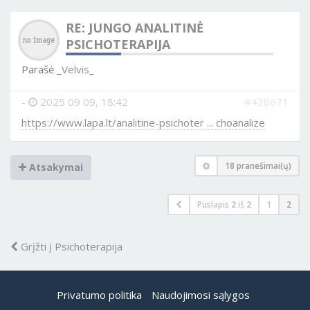
RE: JUNGO ANALITINĖ
PSICHOTERAPIJA
Parašė
_Velvis_
-
2025 09 09, 18:42
#438671
https://www.lapa.lt/analitine-psichoter ... choanalize
18 pranešimai(ų)
Atsakymai
Puslapis
2
iš
2
1
2
Grįžti į Psichoterapija
Privatumo politika
Naudojimosi sąlygos