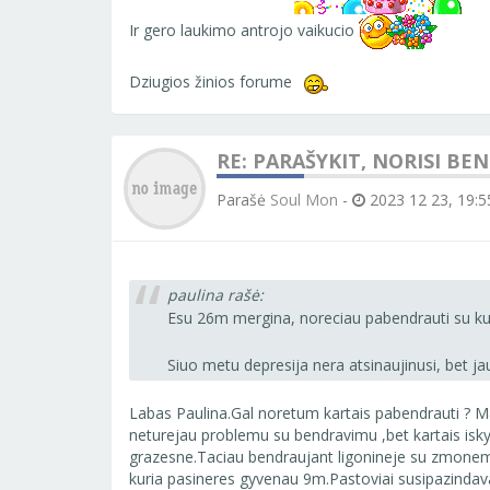
Ir gero laukimo antrojo vaikucio
Dziugios žinios forume
RE: PARAŠYKIT, NORISI BE
Parašė
Soul Mon
-
2023 12 23, 19:5
paulina rašė:
Esu 26m mergina, noreciau pabendrauti su 
Siuo metu depresija nera atsinaujinusi, bet j
Labas Paulina.Gal noretum kartais pabendrauti ? Ma
neturejau problemu su bendravimu ,bet kartais isky
grazesne.Taciau bendraujant ligonineje su zmonem ta
kuria pasineres gyvenau 9m.Pastoviai susipazindava