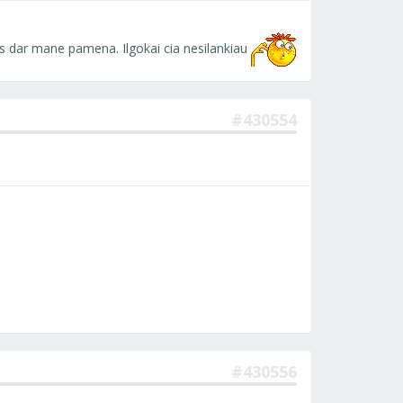
kas dar mane pamena. Ilgokai cia nesilankiau
#430554
#430556