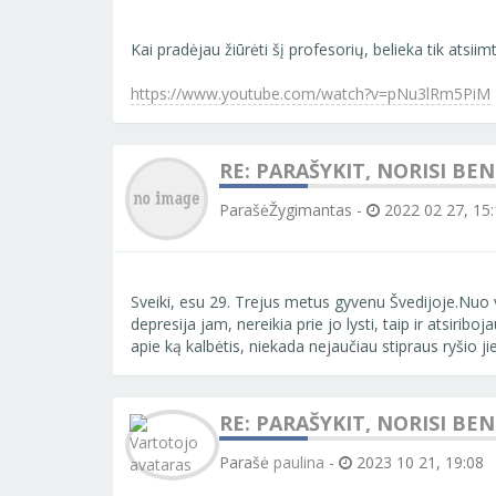
Kai pradėjau žiūrėti šį profesorių, belieka tik atsiim
https://www.youtube.com/watch?v=pNu3lRm5PiM
RE: PARAŠYKIT, NORISI BE
ParašėŽygimantas
-
2022 02 27, 15:
Sveiki, esu 29. Trejus metus gyvenu Švedijoje.Nuo va
depresija jam, nereikia prie jo lysti, taip ir atsir
apie ką kalbėtis, niekada nejaučiau stipraus ryšio j
RE: PARAŠYKIT, NORISI BE
Parašė
paulina
-
2023 10 21, 19:08