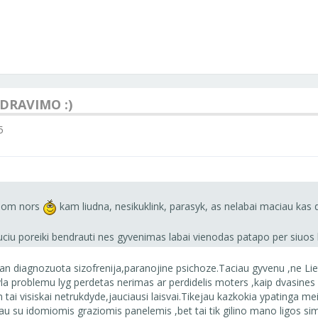
NDRAVIMO :)
5
kuom nors
kam liudna, nesikuklink, parasyk, as nelabai maciau kas d
auciu poreiki bendrauti nes gyvenimas labai vienodas patapo per siuos 
n diagnozuota sizofrenija,paranojine psichoze.Taciau gyvenu ,ne Liet
la problemu lyg perdetas nerimas ar perdidelis moters ,kaip dvasines
i visiskai netrukdyde,jauciausi laisvai.Tikejau kazkokia ypatinga meile
u su idomiomis graziomis panelemis ,bet tai tik gilino mano ligos sim