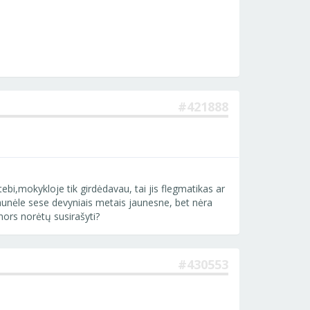
#421888
ebi,mokykloje tik girdėdavau, tai jis flegmatikas ar
 jaunėle sese devyniais metais jaunesne, bet nėra
 nors norėtų susirašyti?
#430553