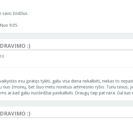
ti savo žodžius.
Nuo 9:05.
NDRAVIMO :)
10
ikystės esu įpratęs tylėti, galiu visa diena nekalbėti, niekas to nepast
ibojau nuo žmonių, bet šiuo metu norėtusi artimesnio ryšio. Turiu tėvus,
iems ar,kad galiu nuoširdžiai pasikalbėti. Draugų taip pat nėra. Gal kas
NDRAVIMO :)