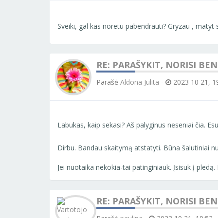
Sveiki, gal kas noretu pabendrauti? Gryzau , matyt 
RE: PARAŠYKIT, NORISI BE
Parašė
Aldona Julita
-
2023 10 21, 1
Labukas, kaip sekasi? Aš palyginus neseniai čia. Es
Dirbu. Bandau skaitymą atstatyti. Būna šalutiniai nu
Jei nuotaika nekokia-tai patinginiauk. Įsisuk į pled
RE: PARAŠYKIT, NORISI BE