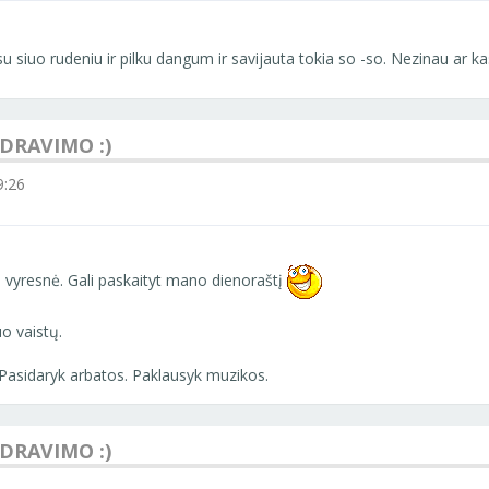
su siuo rudeniu ir pilku dangum ir savijauta tokia so -so. Nezinau ar 
NDRAVIMO :)
9:26
u vyresnė. Gali paskaityt mano dienoraštį
o vaistų.
ą. Pasidaryk arbatos. Paklausyk muzikos.
NDRAVIMO :)