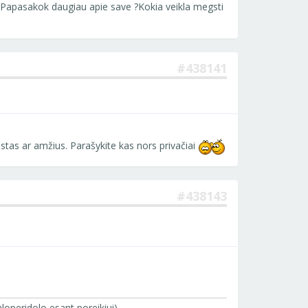
e,Papasakok daugiau apie save ?Kokia veikla megsti
#438141
stas ar amžius. Parašykite kas nors privačiai
#438143
operidolo esant poreikiui)