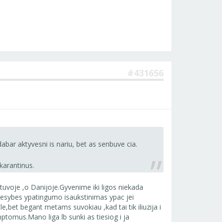
#431656
abar aktyvesni is nariu, bet as senbuve cia.
karantinus.
uvoje ,o Danijoje.Gyvenime iki ligos niekada
 esybes ypatingumo isaukstinimas ypac jei
,bet begant metams suvokiau ,kad tai tik iliuzija i
ptomus.Mano liga lb sunki as tiesiog i ja