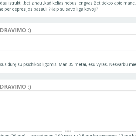
dau istrukti ,bet zinau ,kad kelias nebus lengvas.Bet tiekto apie man
ne per depresijos pasauli ?Kaip su savo liga kovoji?
NDRAVIMO :)
 susidurę su psichikos ligomis. Man 35 metai, esu vyras. Nesvarbu mie
NDRAVIMO :)
etinas (20 mg) + trazodonas (100 mg) + (2,5 mg lorazepamo / 3 mg hal