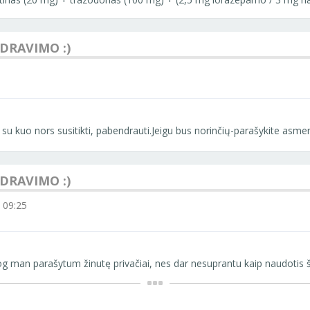
NDRAVIMO :)
su kuo nors susitikti, pabendrauti.Jeigu bus norinčių-parašykite asmen
NDRAVIMO :)
 09:25
jog man parašytum žinutę privačiai, nes dar nesuprantu kaip naudotis