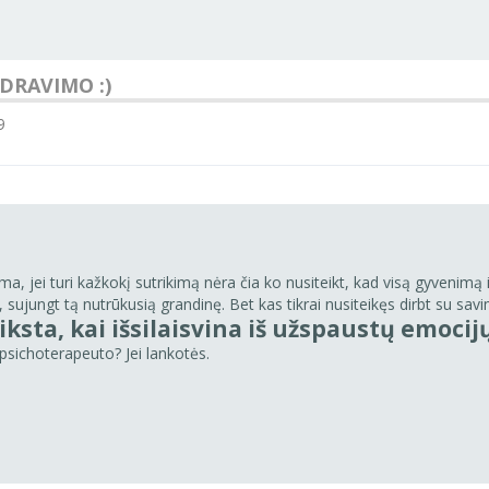
NDRAVIMO :)
9
 jei turi kažkokį sutrikimą nėra čia ko nusiteikt, kad visą gyvenimą i
sujungt tą nutrūkusią grandinę. Bet kas tikrai nusiteikęs dirbt su savim
sta, kai išsilaisvina iš užspaustų emocij
psichoterapeuto? Jei lankotės.