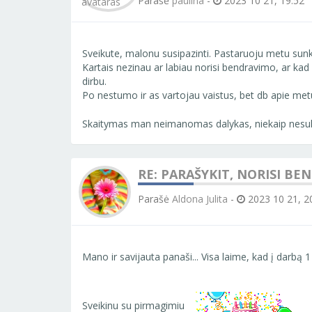
Parašė
paulina
-
2023 10 21, 19:52
Sveikute, malonu susipazinti. Pastaruoju metu sunk
Kartais nezinau ar labiau norisi bendravimo, ar kad v
dirbu.
Po nestumo ir as vartojau vaistus, bet db apie metu
Skaitymas man neimanomas dalykas, niekaip nesu
RE: PARAŠYKIT, NORISI BE
Parašė
Aldona Julita
-
2023 10 21, 2
Mano ir savijauta panaši... Visa laime, kad į darbą
Sveikinu su pirmagimiu