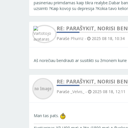
pasineriau priimdamas kaip tikra realybe.Dabar ban
uzsiimti ?Kaip kovoji su depresija ?Kokia tavo kelio
RE: PARAŠYKIT, NORISI BE
Parašė
Phurriz
-
2025 08 18, 10:34
Aš norėčiau bendrauti ar susitikti su žmonėm kurie
RE: PARAŠYKIT, NORISI BE
Parašė
_Velvis_
-
2025 08 18, 12:11
Man tas pats.
Kvetiapinas XR (400 mg) + litis (1800 mg) + fluoks