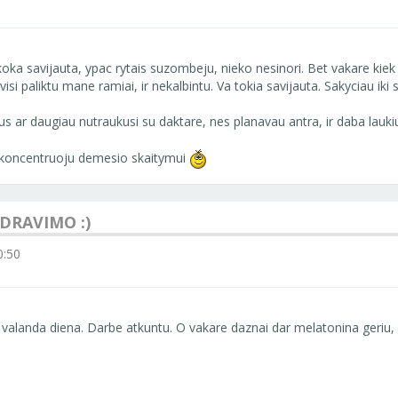
oka savijauta, ypac rytais suzombeju, nieko nesinori. Bet vakare kiek 
isi paliktu mane ramiai, ir nekalbintu. Va tokia savijauta. Sakyciau iki 
s ar daugiau nutraukusi su daktare, nes planavau antra, ir daba lauki
koncentruoju demesio skaitymui
NDRAVIMO :)
0:50
 1 valanda diena. Darbe atkuntu. O vakare daznai dar melatonina geriu,