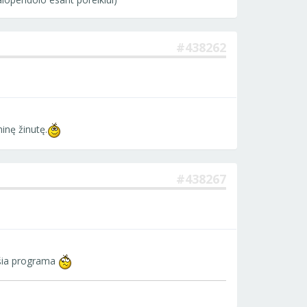
#438262
inę žinutę.
#438267
 šia programa