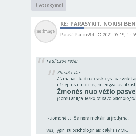
Atsakymai
RE: PARASYKIT, NORISI BE
Parašė
Paulius94
-
2021 05 19, 15:5
Paulius94 rašė:
3lina3 rašė:
Aš manau, kad nuo visko yra pasveikstama,
užslėptos emocijos, nelengva jas atkast, 
Žmonės nuo vėžio pasveik
įdomu ar ilgai ieškojot savo psichologo/
Nuomonė tai čia nėra moksliniai įrodymai.
Vėžį lygini su psichologiniais dalykais? OK.