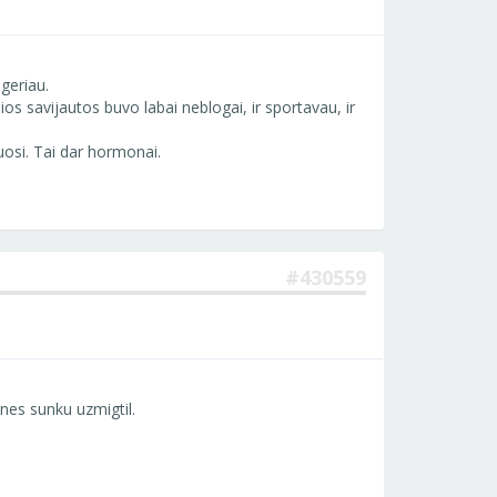
geriau.
sios savijautos buvo labai neblogai, ir sportavau, ir
uosi. Tai dar hormonai.
#430559
 nes sunku uzmigtil.