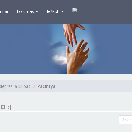
amai
Forumas
Ieškoti
depresija klubas
Pažintys
O :)
Ankst