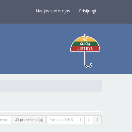
×
Naujas vartotojas
Prisijungti
esnis
43 pranešimai(ų)
Puslapis
3
iš
3
1
2
3